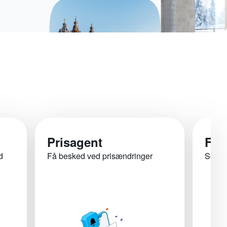
Prisagent
Fly
d
Få besked ved prisændringer
Se for