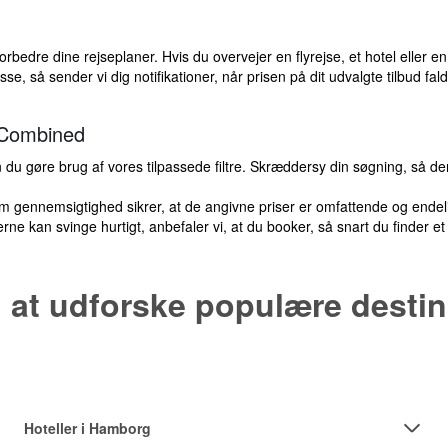
bedre dine rejseplaner. Hvis du overvejer en flyrejse, et hotel eller en 
, så sender vi dig notifikationer, når prisen på dit udvalgte tilbud fald
sCombined
an du gøre brug af vores tilpassede filtre. Skræddersy din søgning, så d
om gennemsigtighed sikrer, at de angivne priser er omfattende og endel
ne kan svinge hurtigt, anbefaler vi, at du booker, så snart du finder et t
 at udforske populære destin
Hoteller i Hamborg