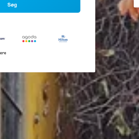
Søg
lere