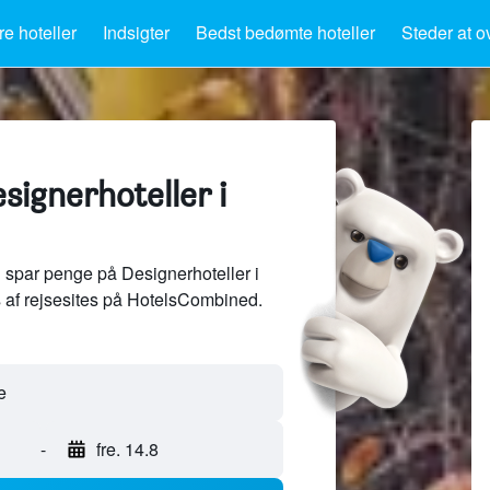
e hoteller
Indsigter
Bedst bedømte hoteller
Steder at o
esignerhoteller i
 spar penge på Designerhoteller i
 af rejsesites på HotelsCombined.
-
fre. 14.8