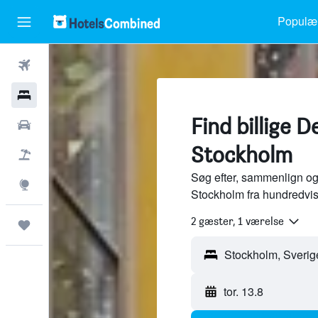
Populær
Fly
Hotel
Find billige D
Billeje
Stockholm
Pakkerejser
Søg efter, sammenlign og
Explore
Stockholm fra hundredvis
2 gæster, 1 værelse
Trips
tor. 13.8