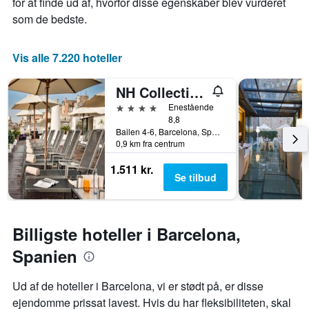
for at finde ud af, hvorfor disse egenskaber blev vurderet
den
akse,
som de bedste.
gennemsnitlige
der
pris
viser
for
antallet
Vis alle 7.220 hoteller
et
af
værelse
dage
til
før
NH Collection Barcelona Pódium
weekenden,
opholdet
4 stjerner
Enestående
der
Diagrammet
8,8
blev
har
Bailen 4-6, Barcelona, Spanien
fundet
1
0,9 km fra centrum
inden
y-
for
akse,
1.511 kr.
de
Se tilbud
der
seneste
viser
3
den
dage
gennemsnitlige
Billigste hoteller i Barcelona,
pris
for
Spanien
et
værelse
Ud af de hoteller i Barcelona, vi er stødt på, er disse
ejendomme prissat lavest. Hvis du har fleksibiliteten, skal