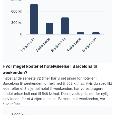
Diagrammet
et
Bar
Chart
har
graphic.
værelse
chart
600 kr.
1
with
x-
5
akse,
bars.
300 kr.
der
viser
Følgende
0
den
diagram
3-stjernede
5-stjernede
2-stjernede
4-stjernede
1-stjernede
gennemsnitlige
viser
pris
den
for
End
gennemsnitlige
of
et
pris
interactive
værelse
for
chart
Diagrammet
Hvor meget koster et hotelværelse i Barcelona til
et
har
værelse
weekenden?
1
til
I løbet af de seneste 72 timer har vi set priser for hoteller i
y-
i
Barcelona til weekenden for helt ned til 502 kr./nat. Hvis du specifikt
akse,
nat,
leder efter et 3-stjernet hotel til weekenden, har vores brugere
der
der
fundet priser helt ned til 548 kr./nat. Den laveste pris, der for nylig
viser
blev
blev fundet for et 4-stjernet hotel i Barcelona til weekenden, var
de
fundet
502 kr./nat.
mest
inden
populære
for
områder
3.000 kr.
de