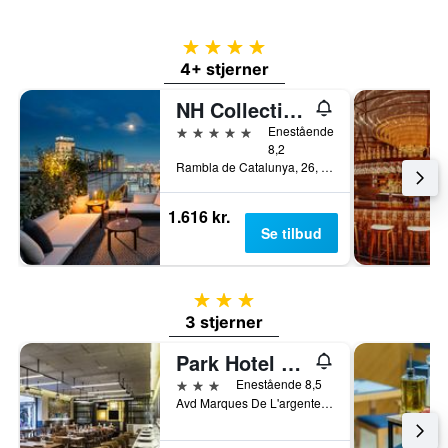
4 stjerner
4+ stjerner
NH Collection Barcelona Gran Hotel Calderón
5 stjerner
Enestående
8,2
Rambla de Catalunya, 26, Barcelona, Spanien
1.616 kr.
Se tilbud
3 stjerner
3 stjerner
Park Hotel Barcelona
3 stjerner
Enestående 8,5
Avd Marques De L'argentera 11, Barcelona, Spanien