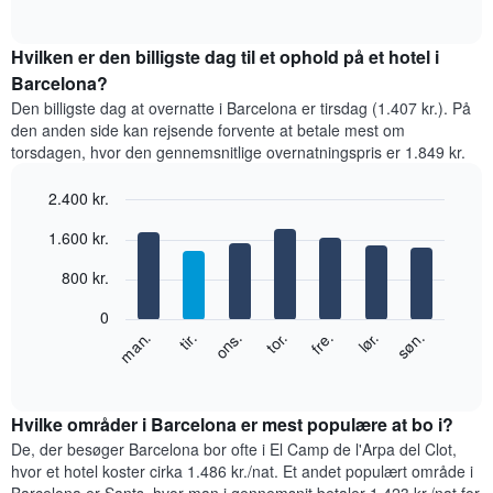
of
viser
1
interactive
den
chart
x-
gennemsnitlige
Hvilken er den billigste dag til et ophold på et hotel i
akse,
pris
Barcelona?
der
for
viser
Den billigste dag at overnatte i Barcelona er tirsdag (1.407 kr.). På
et
hotelkategorier
den anden side kan rejsende forvente at betale mest om
værelse
efter
torsdagen, hvor den gennemsnitlige overnatningspris er 1.849 kr.
hver
antal
måned
stjerner.
2.400 kr.
Diagrammet
Diagrammet
har
Bar
Chart
har
1.600 kr.
graphic.
1
chart
1
with
x-
y-
800 kr.
7
akse,
akse,
bars.
der
der
0
viser
viser
Følgende
lør.
tor.
tir.
søn.
fre.
ons.
man.
måneder.
den
diagram
End
Diagrammet
of
gennemsnitlige
viser
har
interactive
pris
den
chart
1
for
gennemsnitlige
Hvilke områder i Barcelona er mest populære at bo i?
y-
et
pris
De, der besøger Barcelona bor ofte i El Camp de l'Arpa del Clot,
akse,
dobbeltværelse
for
hvor et hotel koster cirka 1.486 kr./nat. Et andet populært område i
der
inden
et
viser