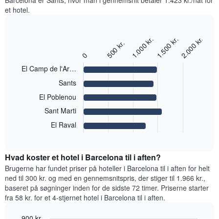
Barcelona er Sants, hvor man i gennemsnit betaler 1.423 kr./nat for
for
værelse
den
et hotel.
de
hver
gennemsnitlige
seneste
dag
pris
3
i
for
1.000 kr.
1.500 kr.
2.000 kr.
dage
Bar
ugen
Chart
500 kr.
et
graphic.
chart
Diagrammet
0
værelse
with
har
5
El Camp de l'Ar…
1
bars.
x-
Sants
akse,
Følgende
El Poblenou
der
diagram
viser
Sant Marti
viser
ugedagene.
den
El Raval
Diagrammet
End
gennemsnitlige
har
of
pris
interactive
1
for
chart
y-
Hvad koster et hotel i Barcelona til i aften?
et
akse,
værelse
Brugerne har fundet priser på hoteller i Barcelona til i aften for helt
der
i
ned til 300 kr. og med en gennemsnitspris, der stiger til 1.966 kr.,
viser
de
baseret på søgninger inden for de sidste 72 timer. Priserne starter
den
mest
fra 58 kr. for et 4-stjernet hotel i Barcelona til i aften.
gennemsnitlige
populære
pris
områder
900 kr.
for