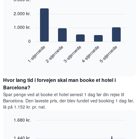
seneste
Bar
Chart
graphic.
3
chart
2.000 kr.
with
dage
5
samlet
bars.
1.000 kr.
efter
stjerneklassificering
Følgende
0
Diagrammet
diagram
1-stjernede
2-stjernede
3-stjernede
4-stjernede
5-stjernede
har
viser
1
den
x-
End
gennemsnitlige
akse,
of
pris
interactive
der
for
chart
viser
Hvor lang tid i forvejen skal man booke et hotel i
et
hotelkategorier
værelse
Barcelona?
efter
til
antal
Spar penge ved at booke et hotel senest 1 dag før din rejse til
weekenden,
stjerner.
Barcelona. Den laveste pris, der blev fundet ved booking 1 dag før,
der
Diagrammet
lå på 1.152 kr. pr. nat.
blev
har
fundet
1
1.680 kr.
inden
y-
for
Line
Chart
akse,
graphic.
chart
de
der
with
1.440 kr.
seneste