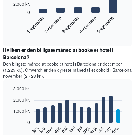
2.000 kr.
with
5
0
bars.
1-stjernede
2-stjernede
3-stjernede
4-stjernede
5-stjernede
Følgende
diagram
End
of
viser
interactive
den
chart
gennemsnitlige
Hvilken er den billigste måned at booke et hotel i
pris
Barcelona?
for
Den billigste måned at booke et hotel i Barcelona er december
et
(1.225 kr.). Omvendt er den dyreste måned til et ophold i Barcelona
dobbeltværelse
november (2.428 kr.).
inden
for
3.000 kr.
de
seneste
Bar
Chart
2.000 kr.
graphic.
3
chart
with
dage
12
1.000 kr.
samlet
bars.
efter
0
stjerneklassificering
Følgende
feb.
maj
aug.
nov.
jan.
apr.
juli
okt.
mar.
juni
sep.
dec.
Diagrammet
diagram
End
har