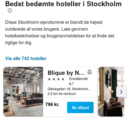
opholdet
3
Bedst bedømte hoteller i Stockholm
har
nærmer
dage
1
sig
y-
Diagrammet
akse,
Disse Stockholm ejendomme er blandt de højest
har
der
1
vurderede af vores brugere. Læs gennem
viser
x-
hotelbeskrivelser og brugeranmeldelser for at finde det
den
akse,
rigtige for dig.
gennemsnitlige
der
pris
viser
for
antallet
Vis alle 742 hoteller
et
af
værelse
dage
til
før
Blique by Nobis, Stockholm, a Member of Design Hotel
weekenden,
opholdet
4 stjerner
Enestående
der
Diagrammet
8,7
blev
har
Gävlegatan 18, Stockholm, Stockholms län, Sverige
fundet
1
2,2 km fra centrum
inden
y-
for
akse,
796 kr.
de
Se tilbud
der
seneste
viser
3
den
dage
gennemsnitlige