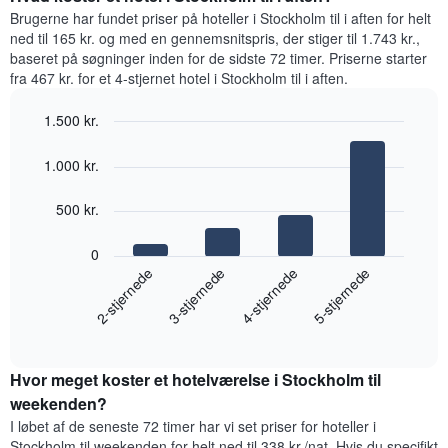
der
værelse
Brugerne har fundet priser på hoteller i Stockholm til i aften for helt
viser
i
ned til 165 kr. og med en gennemsnitspris, der stiger til 1.743 kr.,
den
de
baseret på søgninger inden for de sidste 72 timer. Priserne starter
gennemsnitlige
mest
fra 467 kr. for et 4-stjernet hotel i Stockholm til i aften.
pris
populære
for
områder
et
1.500 kr.
Diagrammet
værelse
Bar
Chart
har
graphic.
chart
1.000 kr.
1
with
x-
4
akse,
bars.
500 kr.
der
viser
Følgende
0
den
diagram
2-stjernede
3-stjernede
4-stjernede
5-stjernede
gennemsnitlige
viser
pris
den
for
End
gennemsnitlige
of
et
pris
interactive
værelse
for
chart
Diagrammet
Hvor meget koster et hotelværelse i Stockholm til
et
har
værelse
weekenden?
1
til
I løbet af de seneste 72 timer har vi set priser for hoteller i
y-
i
Stockholm til weekenden for helt ned til 338 kr./nat. Hvis du specifikt