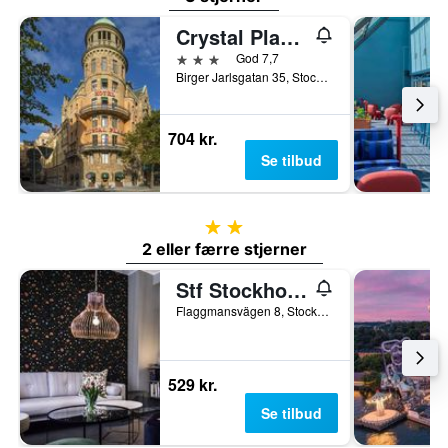
Crystal Plaza Hotel
3 stjerner
God 7,7
Birger Jarlsgatan 35, Stockholm, Stockholms län, Sverige
704 kr.
Se tilbud
2 stjerner
2 eller færre stjerner
Stf Stockholm Skeppsholmen Hostel
Flaggmansvägen 8, Stockholm, Stockholms län, Sverige
529 kr.
Se tilbud