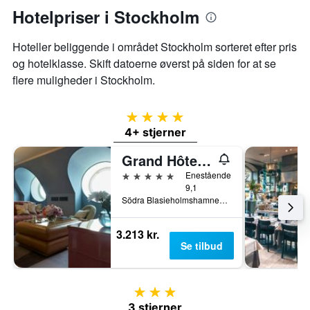
Hotelpriser i Stockholm
Hoteller beliggende i området Stockholm sorteret efter pris
og hotelklasse. Skift datoerne øverst på siden for at se
flere muligheder i Stockholm.
4 stjerner
4+ stjerner
Grand Hôtel Stockholm
5 stjerner
Enestående
9,1
Södra Blasieholmshamnen 8, Stockholm, Stockholms län, Sverige
3.213 kr.
Se tilbud
3 stjerner
3 stjerner