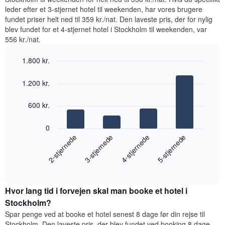
akse,
nat,
leder efter et 3-stjernet hotel til weekenden, har vores brugere
der
der
fundet priser helt ned til 359 kr./nat. Den laveste pris, der for nylig
viser
blev
blev fundet for et 4-stjernet hotel i Stockholm til weekenden, var
de
fundet
556 kr./nat.
mest
inden
populære
for
områder
1.800 kr.
de
seneste
Bar
Chart
graphic.
3
chart
1.200 kr.
with
dage
4
samlet
bars.
600 kr.
efter
stjerneklassificering
Følgende
0
Diagrammet
diagram
2-stjernede
3-stjernede
4-stjernede
5-stjernede
har
viser
1
den
x-
End
gennemsnitlige
akse,
of
pris
interactive
der
for
chart
viser
Hvor lang tid i forvejen skal man booke et hotel i
et
hotelkategorier
værelse
Stockholm?
efter
til
antal
Spar penge ved at booke et hotel senest 8 dage før din rejse til
weekenden,
stjerner.
Stockholm. Den laveste pris, der blev fundet ved booking 8 dage