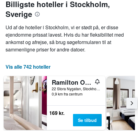
Billigste hoteller i Stockholm,
pris
for
Sverige
et
værelse
Ud af de hoteller i Stockholm, vi er stødt på, er disse
ejendomme prissat lavest. Hvis du har fleksibilitet med
ankomst og afrejse, så brug søgeformularen til at
sammenligne priser for andre datoer.
Vis alle 742 hoteller
Ramilton Old Town Hostel
22 Stora Nygatan, Stockholm, Stockholms län, Sverige
0,9 km fra centrum
169 kr.
Se tilbud