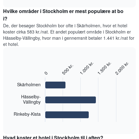
har
interactive
den
chart
1
gennemsnitlige
Hvilke områder i Stockholm er mest populære at bo
y-
pris
i?
akse,
for
der
De, der besøger Stockholm bor ofte i Skärholmen, hvor et hotel
et
viser
koster cirka 583 kr./nat. Et andet populært område i Stockholm er
værelse
den
Hässelby-Vällingby, hvor man i gennemsnit betaler 1.441 kr./nat for
hver
gennemsnitlige
et hotel.
dag
pris
i
for
ugen
et
1.000 kr.
1.500 kr.
2.000 kr.
Diagrammet
Bar
Chart
500 kr.
værelse
har
graphic.
chart
0
with
1
3
x-
Skärholmen
bars.
akse,
der
Følgende
Hässelby-
viser
Vällingby
diagram
ugedagene.
viser
Diagrammet
Rinkeby-Kista
den
har
End
gennemsnitlige
1
of
pris
interactive
y-
for
chart
akse,
Hvad koster et hotel i Stockholm til i aften?
et