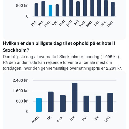
12
800 kr.
bars.
0
Følgende
feb.
maj
aug.
nov.
jan.
apr.
juli
okt.
mar.
juni
sep.
dec.
diagram
End
of
viser
interactive
den
chart
gennemsnitlige
Hvilken er den billigste dag til et ophold på et hotel i
pris
Stockholm?
for
Den billigste dag at overnatte i Stockholm er mandag (1.095 kr.).
et
På den anden side kan rejsende forvente at betale mest om
værelse
torsdagen, hvor den gennemsnitlige overnatningspris er 2.261 kr.
hver
måned
2.400 kr.
Diagrammet
har
Bar
Chart
1.600 kr.
graphic.
1
chart
with
x-
800 kr.
7
akse,
bars.
der
0
viser
Følgende
lør.
tor.
tir.
søn.
fre.
ons.
man.
måneder.
diagram
End
Diagrammet
of
viser