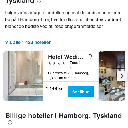
Tyskland
y-
Diagrammet
akse,
har
Ifølge vores brugere er dette nogle af de bedste hoteller at
der
1
bo på i Hamborg. Lær, hvorfor disse hoteller blev vurderet
viser
x-
den
blandt de bedste ved at læse brugeranmeldelser.
akse,
gennemsnitlige
der
pris
viser
for
Vis alle 1.423 hoteller
antallet
et
af
værelse
dage
Hotel Wedina an der Alster
til
før
weekenden,
4 stjerner
Enestående
opholdet
der
8,9
Diagrammet
Gurlittstraße 23, Hamborg, Hamburg, Tyskland
blev
har
1,3 km fra centrum
fundet
1
inden
y-
1.148 kr.
for
akse,
Se tilbud
de
der
seneste
viser
3
den
dage
gennemsnitlige
Billige hoteller i Hamborg, Tyskland
pris
for