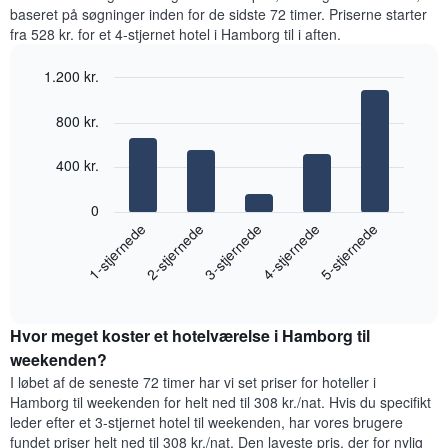
der
de
baseret på søgninger inden for de sidste 72 timer. Priserne starter
viser
mest
fra 528 kr. for et 4-stjernet hotel i Hamborg til i aften.
den
populære
gennemsnitlige
områder
1.200 kr.
pris
Diagrammet
for
Bar
Chart
har
graphic.
chart
et
800 kr.
1
with
værelse
x-
5
akse,
bars.
400 kr.
der
viser
Følgende
0
den
diagram
1-stjernede
2-stjernede
3-stjernede
4-stjernede
5-stjernede
gennemsnitlige
viser
pris
den
for
End
gennemsnitlige
of
et
pris
interactive
værelse
for
chart
Diagrammet
Hvor meget koster et hotelværelse i Hamborg til
et
har
værelse
weekenden?
1
til
I løbet af de seneste 72 timer har vi set priser for hoteller i
y-
i
Hamborg til weekenden for helt ned til 308 kr./nat. Hvis du specifikt
akse,
nat,
leder efter et 3-stjernet hotel til weekenden, har vores brugere
der
der
fundet priser helt ned til 308 kr./nat. Den laveste pris, der for nylig
viser