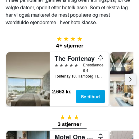
valgte datoer, opdelt efter hotelklasse. Som et ekstra lag
har vi også markeret de mest populære og mest
værdifulde ejendomme i hver hotelklasse.
4 stjerner
4+ stjerner
The Fontenay
5 stjerner
Enestående
9,4
Fontenay 10, Hamborg, Hamburg, Tyskland
2.663 kr.
Se tilbud
3 stjerner
3 stjerner
Motel One Hamburg-Altona