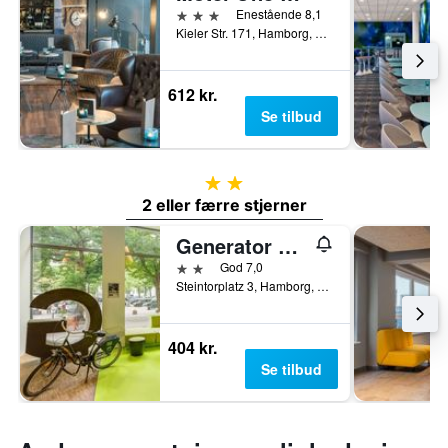
3 stjerner
Enestående 8,1
Kieler Str. 171, Hamborg, Hamburg, Tyskland
612 kr.
Se tilbud
2 stjerner
2 eller færre stjerner
Generator Hamburg
2 stjerner
God 7,0
Steintorplatz 3, Hamborg, Hamburg, Tyskland
404 kr.
Se tilbud