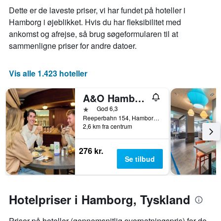
et
Dette er de laveste priser, vi har fundet på hoteller i
værelse
Hamborg i øjeblikket. Hvis du har fleksibilitet med
ankomst og afrejse, så brug søgeformularen til at
sammenligne priser for andre datoer.
Vis alle 1.423 hoteller
A&O Hamburg Reeperbahn
1 stjerne
God 6,3
Reeperbahn 154, Hamborg, Hamburg, Tyskland
2,6 km fra centrum
276 kr.
Se tilbud
Hotelpriser i Hamborg, Tyskland
Priser på hoteller (gennemsnitlig overnatningspris) for de