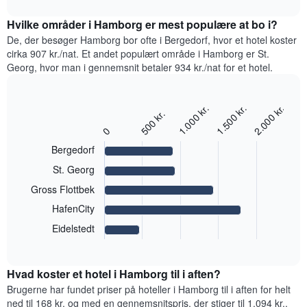
har
interactive
den
chart
1
gennemsnitlige
Hvilke områder i Hamborg er mest populære at bo i?
y-
pris
De, der besøger Hamborg bor ofte i Bergedorf, hvor et hotel koster
akse,
for
cirka 907 kr./nat. Et andet populært område i Hamborg er St.
der
et
viser
Georg, hvor man i gennemsnit betaler 934 kr./nat for et hotel.
værelse
den
hver
gennemsnitlige
dag
pris
1.000 kr.
1.500 kr.
2.000 kr.
Bar
i
Chart
500 kr.
for
graphic.
chart
ugen
0
et
with
Diagrammet
værelse
5
Bergedorf
har
bars.
1
St. Georg
x-
Følgende
Gross Flottbek
akse,
diagram
der
HafenCity
viser
viser
den
Eidelstedt
ugedagene.
End
gennemsnitlige
of
Diagrammet
pris
interactive
har
for
chart
1
Hvad koster et hotel i Hamborg til i aften?
et
y-
værelse
Brugerne har fundet priser på hoteller i Hamborg til i aften for helt
akse,
i
ned til 168 kr. og med en gennemsnitspris, der stiger til 1.094 kr.,