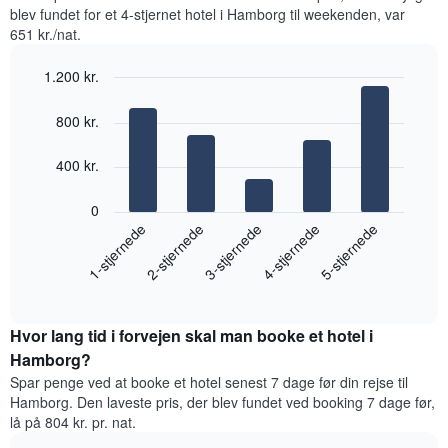
blev
blev fundet for et 4-stjernet hotel i Hamborg til weekenden, var
de
fundet
651 kr./nat.
mest
inden
populære
for
områder
1.200 kr.
de
seneste
Bar
Chart
graphic.
3
chart
800 kr.
with
dage
5
samlet
bars.
400 kr.
efter
stjerneklassificering
Følgende
0
Diagrammet
diagram
1-stjernede
2-stjernede
3-stjernede
4-stjernede
5-stjernede
har
viser
1
den
x-
End
gennemsnitlige
akse,
of
pris
interactive
der
for
chart
viser
Hvor lang tid i forvejen skal man booke et hotel i
et
hotelkategorier
værelse
Hamborg?
efter
til
antal
Spar penge ved at booke et hotel senest 7 dage før din rejse til
weekenden,
stjerner.
Hamborg. Den laveste pris, der blev fundet ved booking 7 dage før,
der
Diagrammet
lå på 804 kr. pr. nat.
blev
har