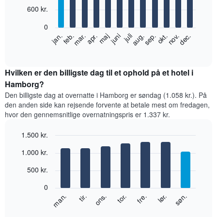
12
600 kr.
bars.
0
Følgende
feb.
maj
aug.
nov.
jan.
apr.
juli
okt.
mar.
juni
sep.
dec.
diagram
End
of
viser
interactive
den
chart
gennemsnitlige
Hvilken er den billigste dag til et ophold på et hotel i
pris
Hamborg?
for
Den billigste dag at overnatte i Hamborg er søndag (1.058 kr.). På
et
den anden side kan rejsende forvente at betale mest om fredagen,
værelse
hvor den gennemsnitlige overnatningspris er 1.337 kr.
hver
måned
1.500 kr.
Diagrammet
har
Bar
Chart
1.000 kr.
graphic.
1
chart
with
x-
500 kr.
7
akse,
bars.
der
0
viser
Følgende
lør.
tor.
tir.
søn.
fre.
ons.
man.
måneder.
diagram
End
Diagrammet
of
viser