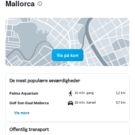
Mallorca
Vis på kort
De mest populære seværdigheder
15 min. gang
1,2 km
Palma Aquarium
16 min. kørsel
9,7 km
Golf Son Gual Mallorca
Vis mere
Offentlig transport