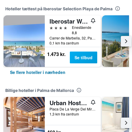
Hoteller tættest på Iberostar Selection Playa de Palma
Iberostar Waves Bahía de Palma - Adults Only
4 stjerner
Enestående
8,8
Carrer de Marbella, 32, Palma de Mallorca, Mallorca, Spanien
0,1 km fra centrum
1.473 kr.
Se tilbud
Se flere hoteller i nærheden
Billige hoteller i Palma de Mallorca
Urban Hostel Palma - Albergue Juvenil - Youth Hostel
Placa De La Verge Del Miracle 4, Palma de Mallorca, Mallorca, Spanien
1,3 km fra centrum