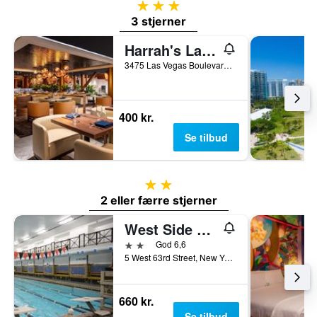
3 stjerner
3 stjerner
Harrah's Las Vegas Hotel & Casino
3475 Las Vegas Boulevard South, Las Vegas, NV, USA
400 kr.
Se tilbud
2 stjerner
2 eller færre stjerner
West Side Ymca
2 stjerner
God 6,6
5 West 63rd Street, New York, NY, USA
660 kr.
Se tilbud