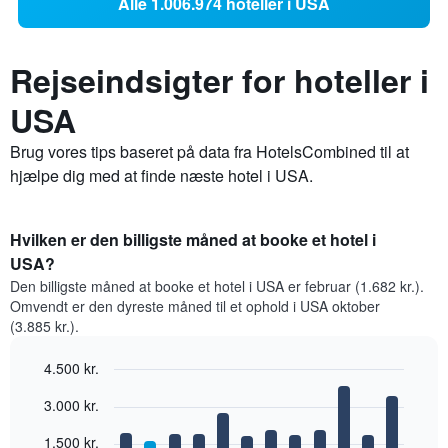
Alle 1.006.974 hoteller i USA
Rejseindsigter for hoteller i
USA
Brug vores tips baseret på data fra HotelsCombined til at
hjælpe dig med at finde næste hotel i USA.
Hvilken er den billigste måned at booke et hotel i
USA?
Den billigste måned at booke et hotel i USA er februar (1.682 kr.).
Omvendt er den dyreste måned til et ophold i USA oktober
(3.885 kr.).
4.500 kr.
Bar
Chart
3.000 kr.
graphic.
chart
with
12
1.500 kr.