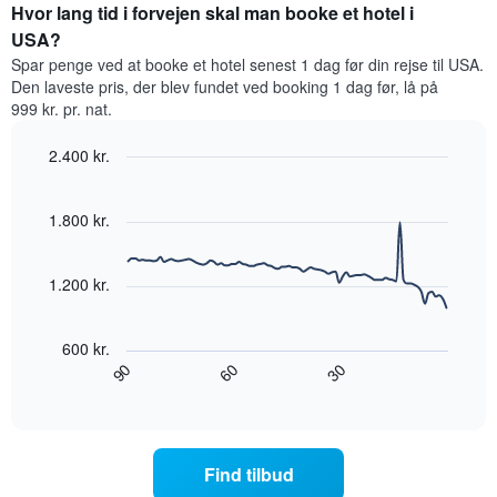
gennemsnitlige
Hvor lang tid i forvejen skal man booke et hotel i
y-
pris
USA?
akse,
for
der
Spar penge ved at booke et hotel senest 1 dag før din rejse til USA.
et
viser
Den laveste pris, der blev fundet ved booking 1 dag før, lå på
værelse
den
999 kr. pr. nat.
hver
gennemsnitlige
dag
pris
2.400 kr.
i
for
ugen
Line
Chart
et
graphic.
Diagrammet
chart
værelse
with
1.800 kr.
har
90
1
data
x-
points.
akse,
1.200 kr.
der
Følgende
viser
diagram
ugedagene.
600 kr.
viser,
Diagrammet
90
30
60
hvordan
End
har
of
prisen
interactive
1
på
chart
y-
et
akse,
værelse
Find tilbud
der
ændrer
viser