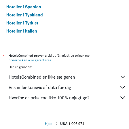
Hoteller i Spanien
Hoteller i Tyskland
Hoteller i Tyrkiet
Hoteller i Italien
Hoteller i Sverige
Hoteller i Grækenland
Hoteller i Frankrig
*
HotelsCombined prøver altid at få nøjagtige priser, men
priserne kan ikke garanteres
.
Hoteller i Portugal
Her er grunden:
Hoteller i Storbritannien
HotelsCombined er ikke sælgeren
Hoteller i Japan
Hoteller i Polen
Vi samler tonsvis af data for dig
Hoteller i Cambodja
Hvorfor er priserne ikke 100% nøjagtige?
Hoteller i Egypten
Hjem
USA
1.006.974