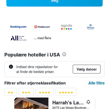
Søg
... med flere
Populære hoteller i USA
Indtast dine rejsedatoer for
Vælg datoer
at finde de bedste priser.
Alle filtre
Filtrer efter stjerneklassifikation
Harrah's Las Vegas Hotel & Casino
3475 Las Vegas Boulevard South, Las Vegas, NV, USA