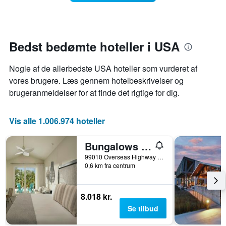
sig,
den
når
gennemsnitlige
datoen
pris
for
for
opholdet
Bedst bedømte hoteller i USA
et
nærmer
værelse
sig
Nogle af de allerbedste USA hoteller som vurderet af
Diagrammet
har
vores brugere. Læs gennem hotelbeskrivelser og
1
brugeranmeldelser for at finde det rigtige for dig.
x-
akse,
der
Vis alle 1.006.974 hoteller
viser
antallet
Bungalows Key Largo
af
dage
99010 Overseas Highway Mile Marker 99 Bayside, Key Largo, FL, USA
før
0,6 km fra centrum
opholdet
Diagrammet
har
8.018 kr.
1
Se tilbud
y-
akse,