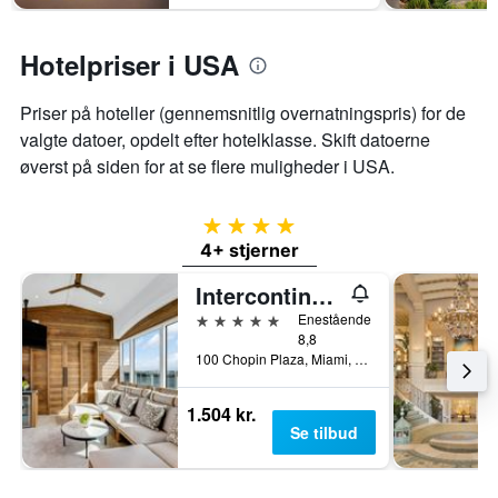
Hotelpriser i USA
Priser på hoteller (gennemsnitlig overnatningspris) for de
valgte datoer, opdelt efter hotelklasse. Skift datoerne
øverst på siden for at se flere muligheder i USA.
4 stjerner
4+ stjerner
Intercontinental Hotels Miami By IHG
5 stjerner
Enestående
8,8
100 Chopin Plaza, Miami, FL, USA
1.504 kr.
Se tilbud