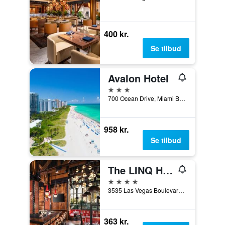
400 kr.
Se tilbud
Avalon Hotel
3 stjerner
700 Ocean Drive, Miami Beach, FL, USA
958 kr.
Se tilbud
The LINQ Hotel & Casino
4 stjerner
3535 Las Vegas Boulevard South, Las Vegas, NV, USA
363 kr.