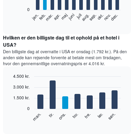
bars.
0
Følgende
feb.
maj
aug.
nov.
jan.
apr.
juli
okt.
mar.
juni
sep.
dec.
diagram
End
of
viser
interactive
den
chart
gennemsnitlige
Hvilken er den billigste dag til et ophold på et hotel i
pris
USA?
for
Den billigste dag at overnatte i USA er onsdag (1.792 kr.). På den
et
anden side kan rejsende forvente at betale mest om tirsdagen,
værelse
hvor den gennemsnitlige overnatningspris er 4.016 kr.
hver
måned
4.500 kr.
Diagrammet
har
Bar
Chart
3.000 kr.
graphic.
1
chart
with
x-
1.500 kr.
7
akse,
bars.
der
0
viser
Følgende
lør.
tor.
tir.
søn.
fre.
ons.
man.
måneder.
diagram
End
Diagrammet
of
viser
har
interactive
den
chart
1