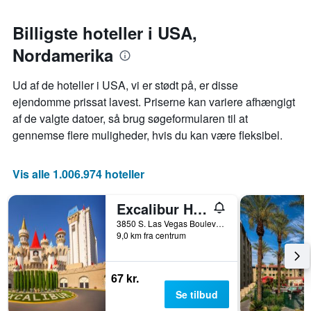
der
viser
Billigste hoteller i USA,
den
gennemsnitlige
Nordamerika
pris
for
Ud af de hoteller i USA, vi er stødt på, er disse
et
ejendomme prissat lavest. Priserne kan variere afhængigt
værelse
af de valgte datoer, så brug søgeformularen til at
gennemse flere muligheder, hvis du kan være fleksibel.
Vis alle 1.006.974 hoteller
Excalibur Hotel & Casino
3850 S. Las Vegas Boulevard, Las Vegas, NV, USA
9,0 km fra centrum
67 kr.
Se tilbud