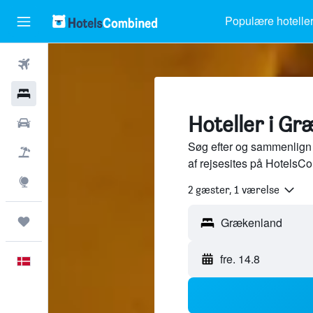
Populære hotelle
Fly
Hotel
Hoteller i G
Billeje
Søg efter og sammenlign 
Pakkerejser
af rejsesites på HotelsC
Explore
2 gæster, 1 værelse
Trips
fre. 14.8
Dansk