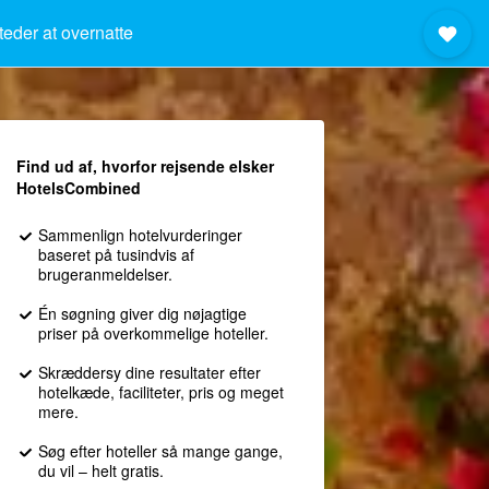
teder at overnatte
Find ud af, hvorfor rejsende elsker
HotelsCombined
Sammenlign hotelvurderinger
baseret på tusindvis af
brugeranmeldelser.
Én søgning giver dig nøjagtige
priser på overkommelige hoteller.
Skræddersy dine resultater efter
hotelkæde, faciliteter, pris og meget
mere.
Søg efter hoteller så mange gange,
du vil – helt gratis.