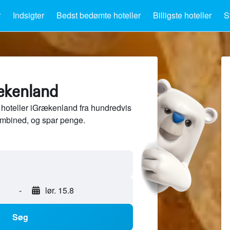
r
Indsigter
Bedst bedømte hoteller
Billigste hoteller
S
rækenland
hoteller iGrækenland fra hundredvis
ombined, og spar penge.
-
lør. 15.8
Søg