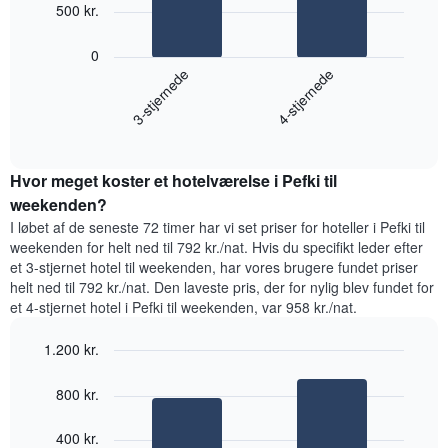
1
bars.
500 kr.
x-
akse,
Følgende
0
der
diagram
3-stjernede
4-stjernede
viser
viser
ugedagene.
den
Diagrammet
End
gennemsnitlige
har
of
pris
interactive
1
for
chart
y-
Hvor meget koster et hotelværelse i Pefki til
et
akse,
værelse
weekenden?
der
til
I løbet af de seneste 72 timer har vi set priser for hoteller i Pefki til
viser
i
weekenden for helt ned til 792 kr./nat. Hvis du specifikt leder efter
den
nat,
et 3-stjernet hotel til weekenden, har vores brugere fundet priser
gennemsnitlige
der
helt ned til 792 kr./nat. Den laveste pris, der for nylig blev fundet for
pris
blev
for
et 4-stjernet hotel i Pefki til weekenden, var 958 kr./nat.
fundet
et
inden
værelse
1.200 kr.
for
de
Bar
Chart
graphic.
chart
seneste
800 kr.
with
3
2
dage
bars.
400 kr.
samlet