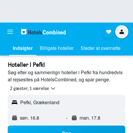
Indsigter
Billigste hoteller
Steder at overnatte
Hoteller i Pefki
Søg efter og sammenlign hoteller i Pefki fra hundredvis
af rejsesites på HotelsCombined, og spar penge.
2 gæster, 1 værelse
Pefki, Grækenland
søn. 16.8
-
man. 17.8