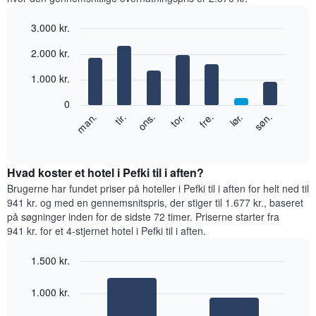
3.000 kr.
Bar
Chart
2.000 kr.
graphic.
chart
with
1.000 kr.
7
bars.
0
Følgende
lør.
tor.
tir.
søn.
fre.
ons.
man.
diagram
End
of
viser
interactive
den
chart
gennemsnitlige
Hvad koster et hotel i Pefki til i aften?
pris
Brugerne har fundet priser på hoteller i Pefki til i aften for helt ned til
for
941 kr. og med en gennemsnitspris, der stiger til 1.677 kr., baseret
et
på søgninger inden for de sidste 72 timer. Priserne starter fra
værelse
941 kr. for et 4-stjernet hotel i Pefki til i aften.
hver
dag
1.500 kr.
i
Bar
ugen
Chart
graphic.
chart
Diagrammet
1.000 kr.
with
har
2