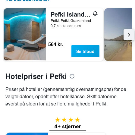
værelse
dage
til
før
Pefki Islands Resort
weekenden,
opholdet
der
Diagrammet
Pefki, Pefki, Grækenland
blev
0,7 km fra centrum
har
fundet
1
inden
y-
for
akse,
564 kr.
de
der
Se tilbud
seneste
viser
3
den
dage
gennemsnitlige
pris
Hotelpriser i Pefki
for
et
Priser på hoteller (gennemsnitlig overnatningspris) for de
værelse
valgte datoer, opdelt efter hotelklasse. Skift datoerne
øverst på siden for at se flere muligheder i Pefki.
4 stjerner
4+ stjerner