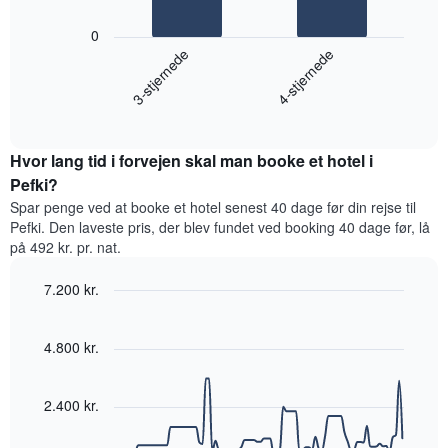
efter
Følgende
0
stjerneklassificering
diagram
3-stjernede
4-stjernede
Diagrammet
viser
har
den
1
End
gennemsnitlige
x-
of
pris
interactive
akse,
for
chart
der
Hvor lang tid i forvejen skal man booke et hotel i
et
viser
værelse
Pefki?
hotelkategorier
til
Spar penge ved at booke et hotel senest 40 dage før din rejse til
efter
weekenden,
antal
Pefki. Den laveste pris, der blev fundet ved booking 40 dage før, lå
der
stjerner.
på 492 kr. pr. nat.
blev
Diagrammet
fundet
har
7.200 kr.
inden
1
for
Line
Chart
y-
graphic.
chart
de
akse,
with
4.800 kr.
seneste
der
90
3
data
viser
dage
points.
den
2.400 kr.
samlet
gennemsnitlige
efter
Følgende
pris
stjerneklassificering