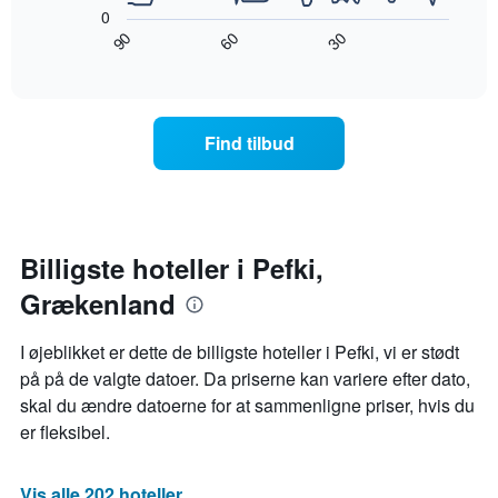
diagram
for
0
Diagrammet
viser,
et
90
30
60
har
hvordan
End
værelse
1
of
prisen
til
interactive
x-
på
chart
i
akse,
et
nat,
der
værelse
der
Find tilbud
viser
ændrer
blev
hotelkategorier
sig,
fundet
efter
når
inden
antal
datoen
for
stjerner.
for
de
Diagrammet
opholdet
Billigste hoteller i Pefki,
seneste
har
nærmer
3
1
Grækenland
sig
dage
y-
Diagrammet
akse,
har
I øjeblikket er dette de billigste hoteller i Pefki, vi er stødt
der
1
på på de valgte datoer. Da priserne kan variere efter dato,
viser
x-
den
skal du ændre datoerne for at sammenligne priser, hvis du
akse,
gennemsnitlige
der
er fleksibel.
pris
viser
for
antallet
et
af
Vis alle 202 hoteller