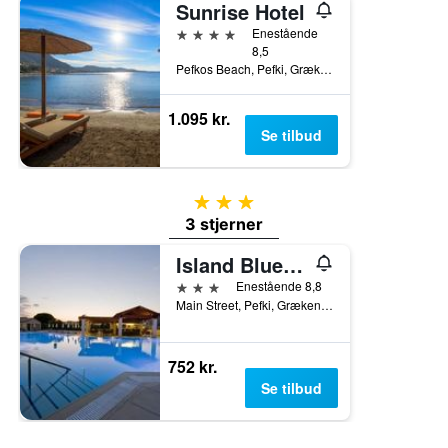
Sunrise Hotel
4 stjerner
Enestående
8,5
Pefkos Beach, Pefki, Grækenland
1.095 kr.
Se tilbud
3 stjerner
3 stjerner
Island Blue Hotel
3 stjerner
Enestående 8,8
Main Street, Pefki, Grækenland
752 kr.
Se tilbud