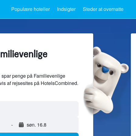
Populære hoteller
Indsigter
Steder at overnatte
amilievenlige
 spar penge på Familievenlige
edvis af rejsesites på HotelsCombined.
-
søn. 16.8