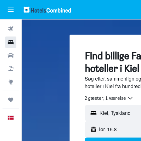
Fly
Hotel
Find billige F
Billeje
hoteller i Kiel
Pakkerejser
Søg efter, sammenlign og
Explore
hoteller i Kiel fra hundr
2 gæster, 1 værelse
Trips
Kiel, Tyskland
Dansk
lør. 15.8