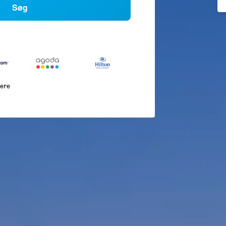
Søg
lere