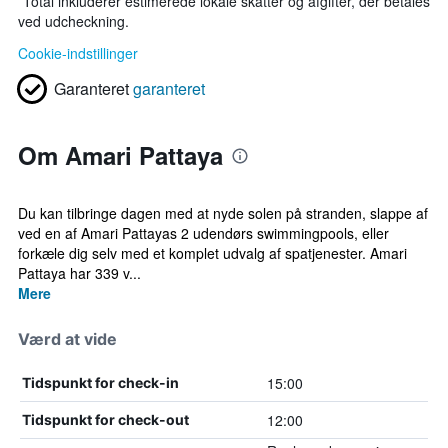
*
Total inkluderer estimerede lokale skatter og afgifter, der betales
ved udcheckning.
Cookie-indstillinger
Garanteret
garanteret
Om Amari Pattaya
Du kan tilbringe dagen med at nyde solen på stranden, slappe af
ved en af Amari Pattayas 2 udendørs swimmingpools, eller
forkæle dig selv med et komplet udvalg af spatjenester. Amari
Pattaya har 339 v...
Mere
Værd at vide
15:00
Tidspunkt for check-in
12:00
Tidspunkt for check-out