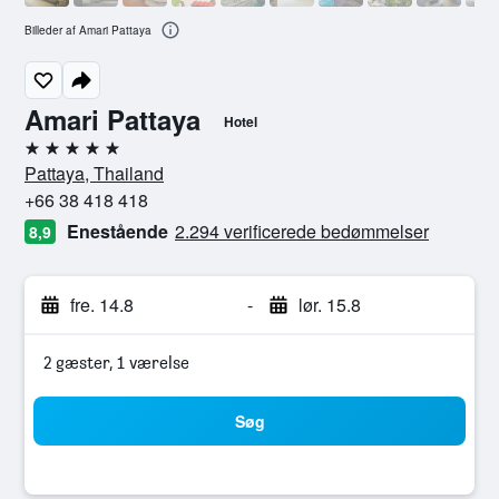
Billeder af Amari Pattaya
Amari Pattaya
Hotel
5 stjerner
Pattaya, Thailand
+66 38 418 418
Enestående
2.294 verificerede bedømmelser
8,9
fre. 14.8
-
lør. 15.8
2 gæster, 1 værelse
Søg