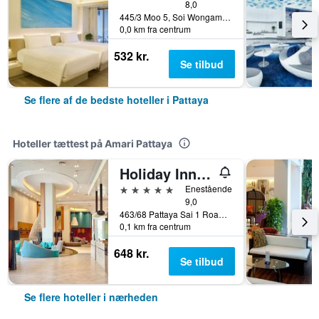
8,0
445/3 Moo 5, Soi Wongamart, Pattaya, Thailand
0,0 km fra centrum
532 kr.
Se tilbud
Se flere af de bedste hoteller i Pattaya
Hoteller tættest på Amari Pattaya
Holiday Inn Pattaya By IHG
5 stjerner
Enestående
9,0
463/68 Pattaya Sai 1 Road, Pattaya, Thailand
0,1 km fra centrum
648 kr.
Se tilbud
Se flere hoteller i nærheden