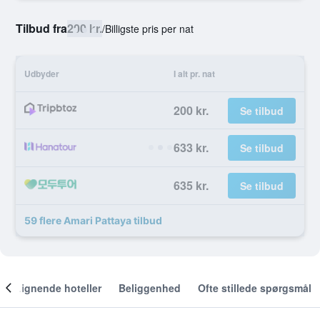
Tilbud fra
200 kr.
/
Billigste pris per nat
Udbyder
I alt pr. nat
200 kr.
Se tilbud
633 kr.
Se tilbud
635 kr.
Se tilbud
59 flere Amari Pattaya tilbud
Lignende hoteller
Beliggenhed
Ofte stillede spørgsmål