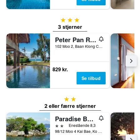
3 stjerner
3 stjerner
Peter Pan Resort
102 Moo 2, Baan Klong Chaow, Koh Kood, Thailand
829 kr.
Se tilbud
2 stjerner
2 eller færre stjerner
Paradise Bungalows
2 stjerner
Enestående 8,3
98/12 Moo 4 Kai Bae, Ko Chang, Thailand