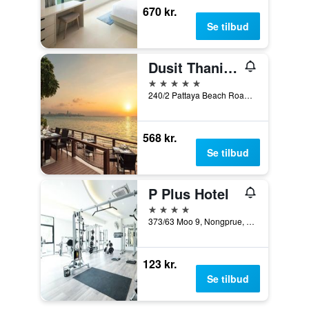
670 kr.
Se tilbud
Dusit Thani Pattaya
5 stjerner
240/2 Pattaya Beach Road, Pattaya, Thailand
568 kr.
Se tilbud
P Plus Hotel
4 stjerner
373/63 Moo 9, Nongprue, Banglamung, Pattaya, Thailand
123 kr.
Se tilbud