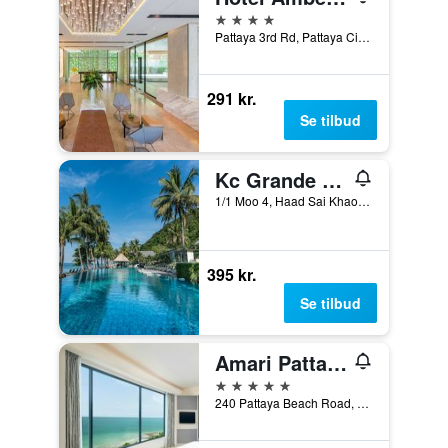
4 stjerner
Pattaya 3rd Rd, Pattaya City, Bang Lamung District, 399/9-10 7, Bang Lamung, Thailand
291 kr.
Se tilbud
Kc Grande Resort Koh Chang
1/1 Moo 4, Haad Sai Khao, Ko Chang, Thailand
395 kr.
Se tilbud
Amari Pattaya
5 stjerner
240 Pattaya Beach Road, Pattaya, Thailand