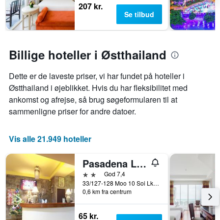
207 kr.
Se tilbud
Billige hoteller i Østthailand
Dette er de laveste priser, vi har fundet på hoteller i
Østthailand i øjeblikket. Hvis du har fleksibilitet med
ankomst og afrejse, så brug søgeformularen til at
sammenligne priser for andre datoer.
Vis alle 21.949 hoteller
Pasadena Lodge
2 stjerner
God 7,4
33/127-128 Moo 10 Soi Lk Metro Nongprue, Pattaya, Thailand
0,6 km fra centrum
65 kr.