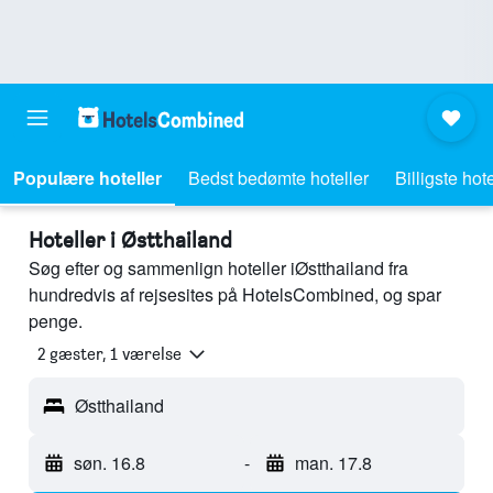
Populære hoteller
Bedst bedømte hoteller
Billigste hote
Hoteller i Østthailand
Søg efter og sammenlign hoteller iØstthailand fra
hundredvis af rejsesites på HotelsCombined, og spar
penge.
2 gæster, 1 værelse
Østthailand
søn. 16.8
-
man. 17.8