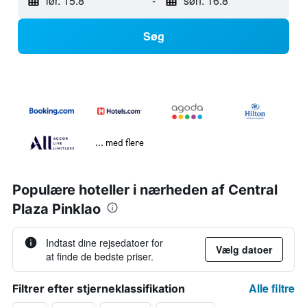
lør. 15.8
-
søn. 16.8
Søg
... med flere
Populære hoteller i nærheden af Central
Plaza Pinklao
Indtast dine rejsedatoer for
Vælg datoer
at finde de bedste priser.
Alle filtre
Filtrer efter stjerneklassifikation