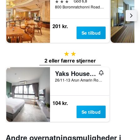
3 stjerner
God 6,8
800 Boromratchonni Road, Bangkok, Thailand
201 kr.
Se tilbud
2 stjerner
2 eller færre stjerner
Yaks House Hostel
26/11-13 Arun Amarin Road, Bangkok, Thailand
104 kr.
Se tilbud
Andre overnatningsmuligheder i