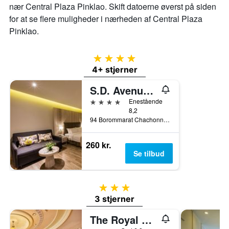
nær Central Plaza Pinklao. Skift datoerne øverst på siden
for at se flere muligheder i nærheden af ​​Central Plaza
Pinklao.
4 stjerner
4+ stjerner
S.D. Avenue Hotel
4 stjerner
Enestående
8,2
94 Borommarat Chachonnani Road, Bangkok, Thailand
260 kr.
Se tilbud
3 stjerner
3 stjerner
The Royal City Hotel