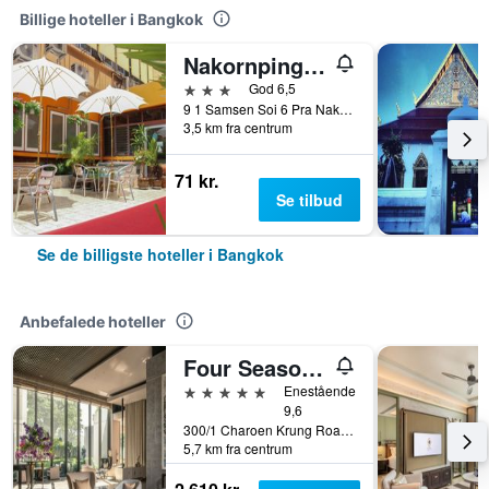
Billige hoteller i Bangkok
Nakornping Hotel
3 stjerner
God 6,5
9 1 Samsen Soi 6 Pra Nakorn, Bangkok, Thailand
3,5 km fra centrum
71 kr.
Se tilbud
Se de billigste hoteller i Bangkok
Anbefalede hoteller
Four Seasons Hotel Bangkok at Chao Phraya River
5 stjerner
Enestående
9,6
300/1 Charoen Krung Road, Sathorn, Bangkok, Thailand
5,7 km fra centrum