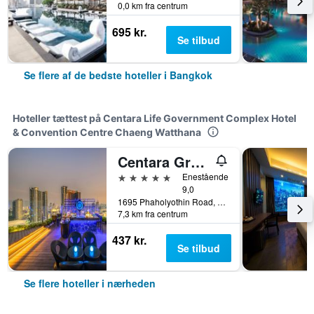
0,0 km fra centrum
695 kr.
Se tilbud
Se flere af de bedste hoteller i Bangkok
Hoteller tættest på Centara Life Government Complex Hotel
& Convention Centre Chaeng Watthana
Centara Grand at Central Plaza Ladprao Bangkok
5 stjerner
Enestående
9,0
1695 Phaholyothin Road, Bangkok, Thailand
7,3 km fra centrum
437 kr.
Se tilbud
Se flere hoteller i nærheden