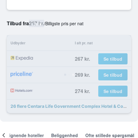
Tilbud fra
267 kr.
/
Billigste pris per nat
Udbyder
I alt pr. nat
267 kr.
Se tilbud
269 kr.
Se tilbud
274 kr.
Se tilbud
26 flere Centara Life Government Complex Hotel & Convention Centre Chaeng Watthana tilbud
Lignende hoteller
Beliggenhed
Ofte stillede spørgsmål