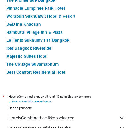
The Promenade Bangkok
Pinnacle Lumpinee Park Hotel
Woraburi Sukhumvit Hotel & Resort
D&D Inn Khaosan
Rambuttri Village Inn & Plaza
Le Fenix Sukhumvit 11 Bangkok
Ibis Bangkok Riverside
Majestic Suites Hotel
The Cottage Suvarnabhumi
Best Comfort Residential Hotel
ibis Bangkok Siam
Citypoint Hotel
Bangkok City Suite Hotel
*
HotelsCombined prøver altid at få nøjagtige priser, men
priserne kan ikke garanteres
.
Stable Lodge
Her er grunden:
Tanee Place
HotelsCombined er ikke sælgeren
New Siam Riverside