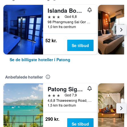
Islanda Boutique Hotel
3 stjerner
God 6,8
98 Phangmuang Sai Gor Road, Patong, Thailand
1,0 km fra centrum
52 kr.
Se tilbud
Se de billigste hoteller i Patong
Anbefalede hoteller
Patong Signature Boutique Hotel
3 stjerner
God 7,9
4,6,8 Thaweewong Road, Patong, Thailand
1,5 km fra centrum
290 kr.
Se tilbud