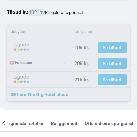
Tilbud fra
109 kr.
/
Billigste pris per nat
Udbyder
I alt pr. nat
109 kr.
Se tilbud
208 kr.
Se tilbud
215 kr.
Se tilbud
39 flere The Gig Hotel tilbud
Lignende hoteller
Beliggenhed
Ofte stillede spørgsmål