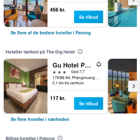
456 kr.
Se tilbud
Se flere af de bedste hoteller i Patong
Hoteller tættest på The Gig Hotel
Gu Hotel Patong
3 stjerner
God 7,7
179/88-94, Phangmuang Sai Ko Road, Patong, Thailand
0,1 km fra centrum
117 kr.
Se tilbud
Se flere hoteller i nærheden
Billige hoteller i Patong