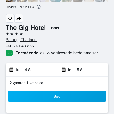
Billeder af The Gig Hotel
The Gig Hotel
Hotel
4 stjerner
Patong, Thailand
+66 76 343 255
Enestående
2.365 verificerede bedømmelser
8,5
fre. 14.8
-
lør. 15.8
2 gæster, 1 værelse
Søg