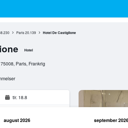
38.230
Paris
20.139
Hotel De Castiglione
lione
Hotel
75008, Paris, Frankrig
mmelser
tir. 18.8
august 2026
september 202