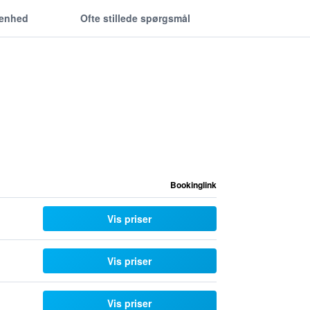
genhed
Ofte stillede spørgsmål
Bookinglink
Vis priser
Vis priser
Vis priser