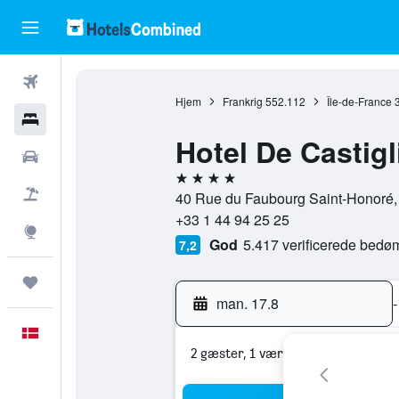
Fly
Hjem
Frankrig
552.112
Île-de-France
Hotel
Hotel De Castig
Billeje
4 stjerner
Pakkerejser
40 Rue du Faubourg Saint-Honoré, 
+33 1 44 94 25 25
Explore
God
5.417 verificerede bedø
7,2
Trips
man. 17.8
-
Dansk
2 gæster, 1 værelse