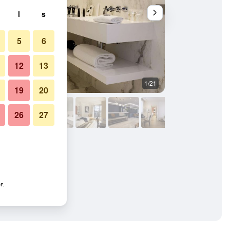
l
s
5
6
12
13
1/21
Soveværelse
19
20
26
27
r.