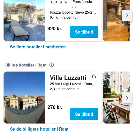
4 stjerner
Enestående
8,3
Piazza Ippolito Nievo 25-27, Rom, Italien
0,4 km fra centrum
920 kr.
Se tilbud
Se flere hoteller i nærheden
Billige hoteller i Rom
Villa Luzzatti
25 Via Luigi Luzzatti, Rom, Italien
2,3 km fra centrum
276 kr.
Se tilbud
Se de billigste hoteller i Rom