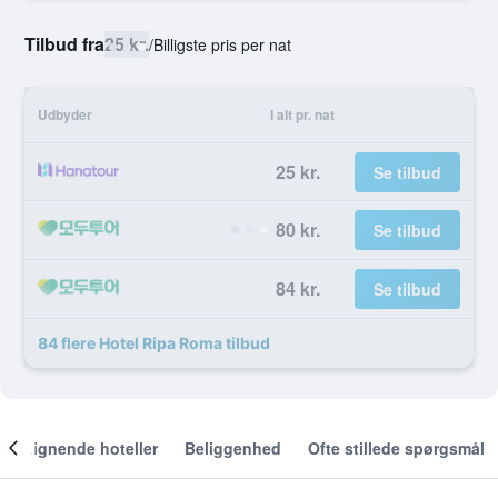
Tilbud fra
25 kr.
/
Billigste pris per nat
Udbyder
I alt pr. nat
25 kr.
Se tilbud
80 kr.
Se tilbud
84 kr.
Se tilbud
84 flere Hotel Ripa Roma tilbud
Lignende hoteller
Beliggenhed
Ofte stillede spørgsmål