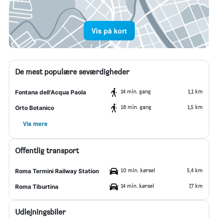
Vis på kort
De mest populære seværdigheder
14 min. gang
1,1 km
Fontana dell'Acqua Paola
18 min. gang
1,5 km
Orto Botanico
Vis mere
Offentlig transport
10 min. kørsel
5,4 km
Roma Termini Railway Station
14 min. kørsel
7,7 km
Roma Tiburtina
Udlejningsbiler