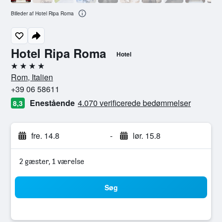
Billeder af Hotel Ripa Roma
Hotel Ripa Roma
Hotel
4 stjerner
Rom, Italien
+39 06 58611
Enestående
4.070 verificerede bedømmelser
8,3
fre. 14.8
-
lør. 15.8
2 gæster, 1 værelse
Søg