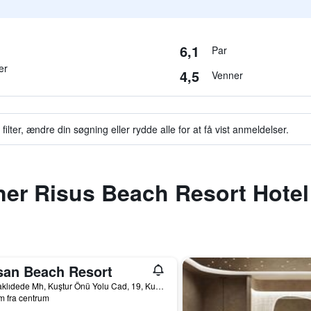
6,1
Par
er
4,5
Venner
filter, ændre din søgning eller rydde alle for at få vist anmeldelser.
igner Risus Beach Resort Hotel
san Beach Resort
Bayraklıdede Mh, Kuştur Önü Yolu Cad, 19, Kusadasi, Tyrkiet
m fra centrum