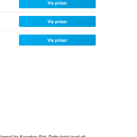
Vis priser
Vis priser
Vis priser
rsel fra Kuşadası Slot. Dette hotel med alt