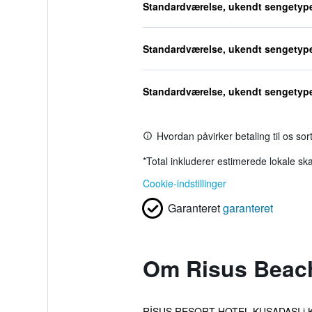
Standardværelse, ukendt sengetyp
Standardværelse, ukendt sengetyp
Standardværelse, ukendt sengetyp
Hvordan påvirker betaling til os so
*
Total inkluderer estimerede lokale ska
Cookie-indstillinger
Garanteret
garanteret
Om Risus Beach
RİSUS RESORT HOTEL KUŞADASI i Kuşadas