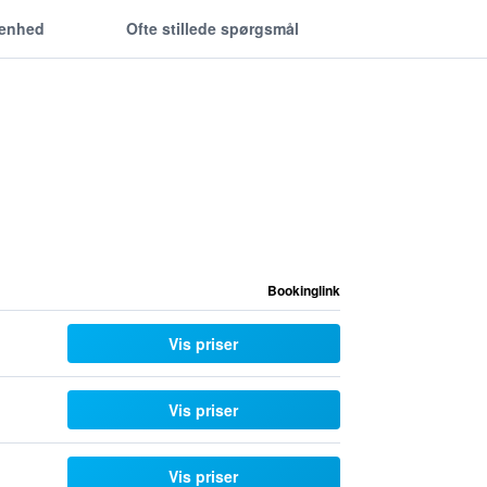
genhed
Ofte stillede spørgsmål
Bookinglink
Vis priser
Vis priser
Vis priser