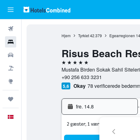
Fly
Hjem
Tyrkiet
42.379
Egearregionen
14
Hotel
Risus Beach Res
Billeje
5 stjerner
Pakkerejser
Mustafa Birden Sokak Sahil Siteler
+90 256 633 3231
Explore
Okay
78 verificerede bedømm
5,6
Trips
fre. 14.8
-
Dansk
2 gæster, 1 værelse