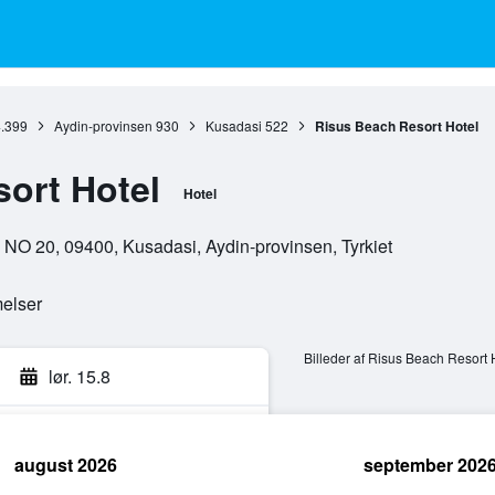
.399
Aydin-provinsen
930
Kusadasi
522
Risus Beach Resort Hotel
ort Hotel
Hotel
i NO 20, 09400, Kusadasi, Aydin-provinsen, Tyrkiet
elser
Billeder af Risus Beach Resort 
lør. 15.8
august 2026
september 202