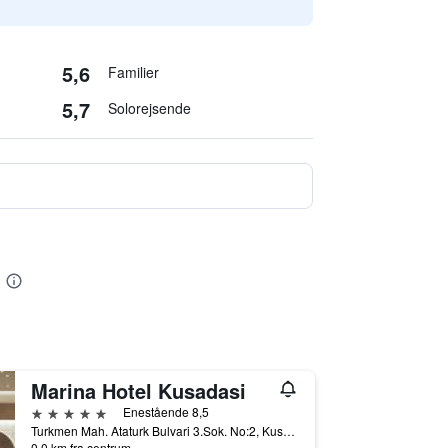
5,6
Familier
5,7
Solorejsende
Marina Hotel Kusadasi
5 stjerner
Enestående 8,5
Turkmen Mah. Ataturk Bulvari 3.Sok. No:2, Kusadasi, Tyrkiet
0,0 km fra centrum