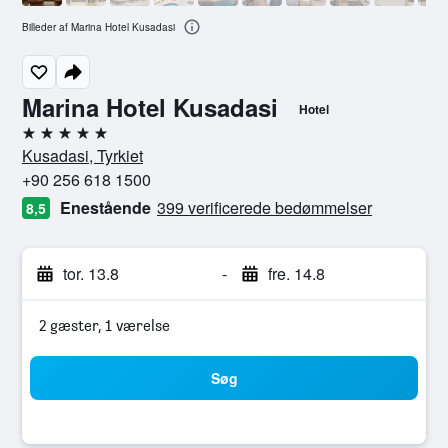
Billeder af Marina Hotel Kusadasi
Marina Hotel Kusadasi
Hotel
5 stjerner
Kusadasi, Tyrkiet
+90 256 618 1500
Enestående
399 verificerede bedømmelser
8,5
tor. 13.8
-
fre. 14.8
2 gæster, 1 værelse
Søg