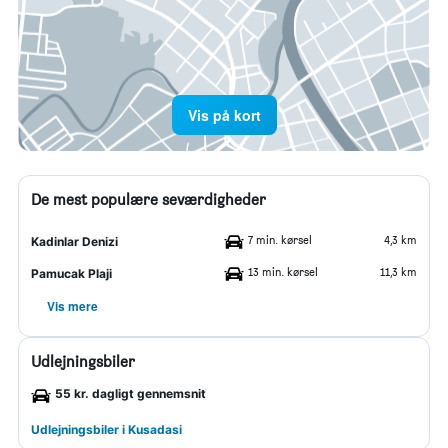
Vis på kort
De mest populære seværdigheder
7 min. kørsel
4,3 km
Kadinlar Denizi
13 min. kørsel
11,3 km
Pamucak Plaji
Vis mere
Udlejningsbiler
55 kr. dagligt gennemsnit
Udlejningsbiler i Kusadasi