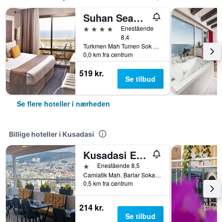
Suhan Seaport Hotel
4 stjerner
Enestående
8,4
Turkmen Mah Tumen Sok No10, Kusadasi, Tyrkiet
0,0 km fra centrum
519 kr.
Se tilbud
Se flere hoteller i nærheden
Billige hoteller i Kusadasi
Kusadasi Ephesian Hotel & Guesthouse
1 stjerne
Enestående 8,5
Camiatik Mah. Barlar Sokagi Yani Aslanlar Cad. No:9, Kusadasi, Tyrkiet
0,5 km fra centrum
214 kr.
Se tilbud