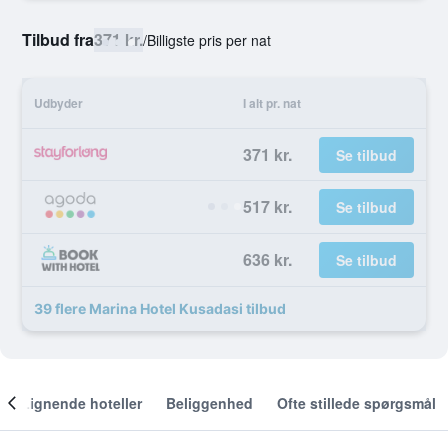
Tilbud fra
371 kr.
/
Billigste pris per nat
Udbyder
I alt pr. nat
371 kr.
Se tilbud
517 kr.
Se tilbud
636 kr.
Se tilbud
39 flere Marina Hotel Kusadasi tilbud
Lignende hoteller
Beliggenhed
Ofte stillede spørgsmål