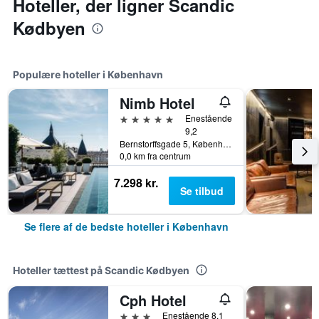
Hoteller, der ligner Scandic
Kødbyen
Populære hoteller i København
Nimb Hotel
5 stjerner
Enestående
9,2
Bernstorffsgade 5, København, Hovedstaden, Danmark
0,0 km fra centrum
7.298 kr.
Se tilbud
Se flere af de bedste hoteller i København
Hoteller tættest på Scandic Kødbyen
Cph Hotel
3 stjerner
Enestående 8,1