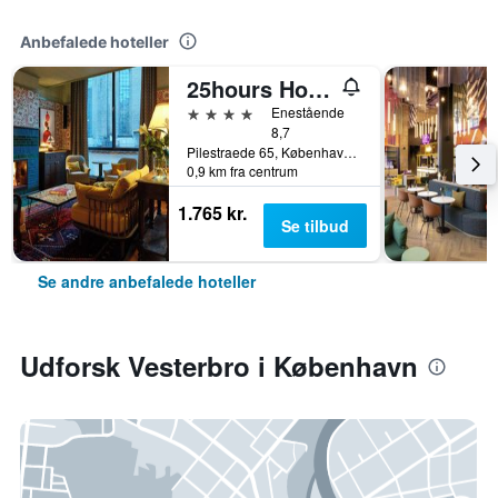
Anbefalede hoteller
25hours Hotel Indre By
4 stjerner
Enestående
8,7
Pilestraede 65, København, Hovedstaden, Danmark
0,9 km fra centrum
1.765 kr.
Se tilbud
Se andre anbefalede hoteller
Udforsk Vesterbro i København