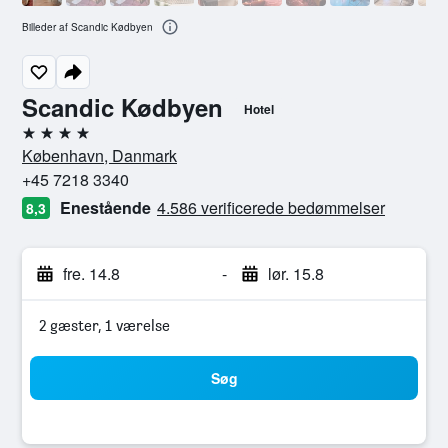
Billeder af Scandic Kødbyen
Scandic Kødbyen
Hotel
4 stjerner
København, Danmark
+45 7218 3340
Enestående
4.586 verificerede bedømmelser
8,3
fre. 14.8
-
lør. 15.8
2 gæster, 1 værelse
Søg