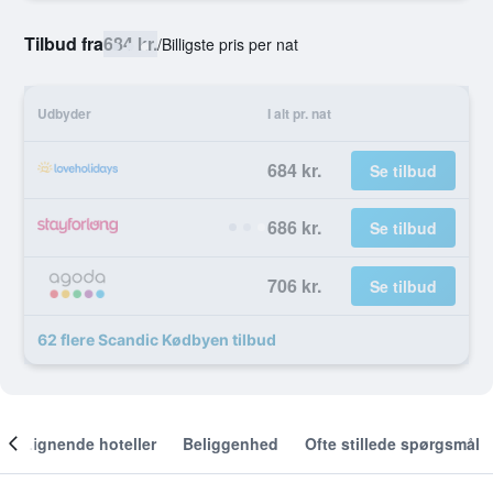
Tilbud fra
684 kr.
/
Billigste pris per nat
Udbyder
I alt pr. nat
684 kr.
Se tilbud
686 kr.
Se tilbud
706 kr.
Se tilbud
62 flere Scandic Kødbyen tilbud
Lignende hoteller
Beliggenhed
Ofte stillede spørgsmål