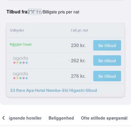
Tilbud fra
230 kr.
/
Billigste pris per nat
Udbyder
I alt pr. nat
230 kr.
Se tilbud
262 kr.
Se tilbud
276 kr.
Se tilbud
33 flere Apa Hotel Namba-Eki Higashi tilbud
Lignende hoteller
Beliggenhed
Ofte stillede spørgsmål