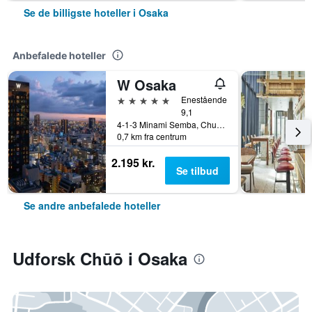
Se de billigste hoteller i Osaka
Anbefalede hoteller
W Osaka
5 stjerner
Enestående
9,1
4-1-3 Minami Semba, Chuo-ku, Osaka, Japan
0,7 km fra centrum
2.195 kr.
Se tilbud
Se andre anbefalede hoteller
Udforsk Chūō i Osaka