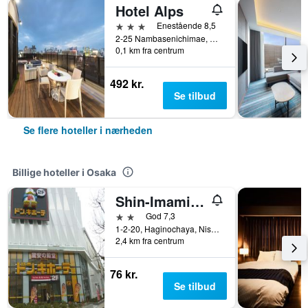
Hotel Alps
3 stjerner
Enestående 8,5
2-25 Nambasenichimae, Osaka, Japan
0,1 km fra centrum
492 kr.
Se tilbud
Se flere hoteller i nærheden
Billige hoteller i Osaka
Shin-Imamiya Hotel
2 stjerner
God 7,3
1-2-20, Haginochaya, Nishinari, Osaka, Japan
2,4 km fra centrum
76 kr.
Se tilbud