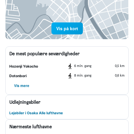
Vis på kort
De mest populære seværdigheder
6 min. gang
0,5 km
Hozenji Yokocho
8 min. gang
0,6 km
Dotonbori
Vis mere
Udlejningsbiler
Lejebiler i Osaka Alle lufthavne
Nærmeste lufthavne