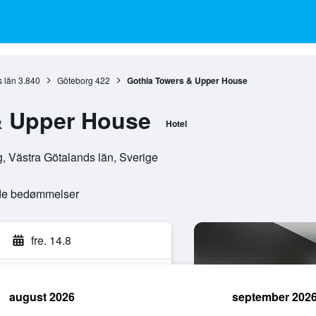
 län
3.840
Göteborg
422
Gothia Towers & Upper House
& Upper House
Hotel
, Västra Götalands län, Sverige
ede bedømmelser
fre. 14.8
august 2026
september 202