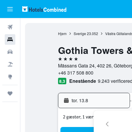
Fly
Hjem
Sverige
23.052
Västra Götalands
Hotel
Gothia Towers 
Billeje
4 stjerner
Pakkerejser
Mässans Gata 24, 402 26, Göteborg
+46 317 508 800
Explore
Enestående
9.243 verificer
8,3
Trips
tor. 13.8
-
2 gæster, 1 værelse