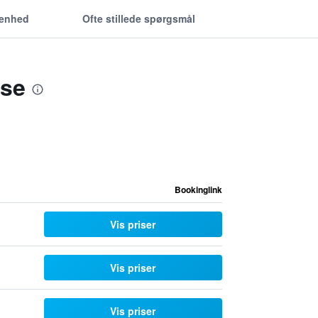
genhed
Ofte stillede spørgsmål
use
Bookinglink
Vis priser
Vis priser
Vis priser