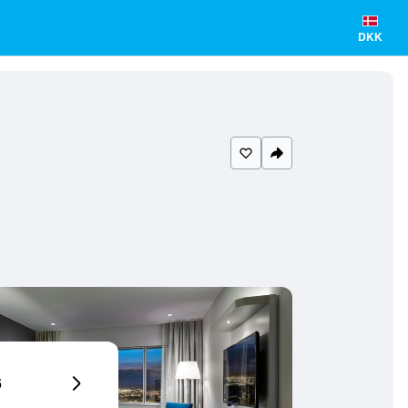
DKK
6