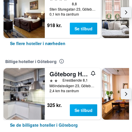
8,8
Sten Sturegatan 23, Göteborg, Västra Götalands län, Sverige
0,1 km fra centrum
918 kr.
Se tilbud
Se flere hoteller i nærheden
Billige hoteller i Göteborg
Göteborg Hostel
2 stjerner
Enestående 8,1
Mölndalsvägen 23, Göteborg, Västra Götalands län, Sverige
2,4 km fra centrum
325 kr.
Se tilbud
Se de billigste hoteller i Göteborg