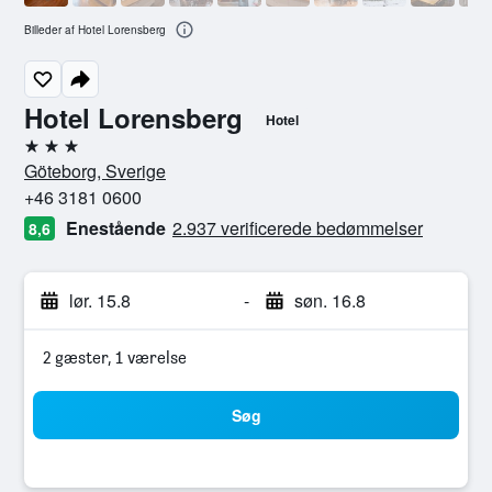
Billeder af Hotel Lorensberg
Hotel Lorensberg
Hotel
3 stjerner
Göteborg, Sverige
+46 3181 0600
Enestående
2.937 verificerede bedømmelser
8,6
lør. 15.8
-
søn. 16.8
2 gæster, 1 værelse
Søg