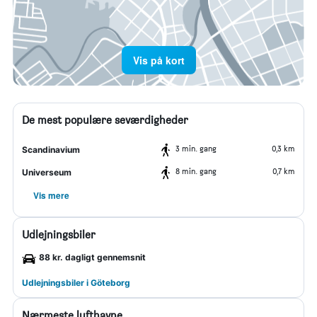
Vis på kort
De mest populære seværdigheder
3 min. gang
0,3 km
Scandinavium
8 min. gang
0,7 km
Universeum
Vis mere
Udlejningsbiler
88 kr. dagligt gennemsnit
Udlejningsbiler i Göteborg
Nærmeste lufthavne