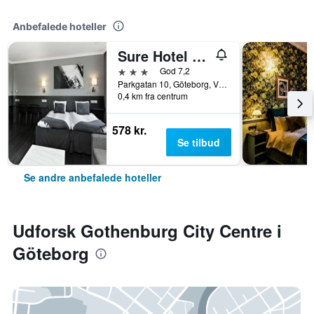
Anbefalede hoteller
Sure Hotel by Best Western Allen
3 stjerner
God 7,2
Parkgatan 10, Göteborg, Västra Götalands län, Sverige
0,4 km fra centrum
578 kr.
Se tilbud
Se andre anbefalede hoteller
Udforsk Gothenburg City Centre i
Göteborg