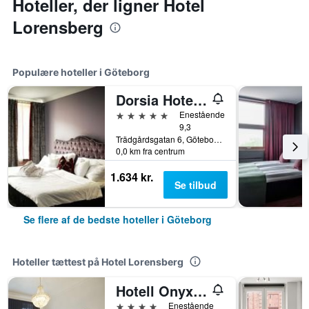
Hoteller, der ligner Hotel
Lorensberg
Populære hoteller i Göteborg
Dorsia Hotel & Restaurant
5 stjerner
Enestående
9,3
Trädgårdsgatan 6, Göteborg, Västra Götalands län, Sverige
0,0 km fra centrum
1.634 kr.
Se tilbud
Se flere af de bedste hoteller i Göteborg
Hoteller tættest på Hotel Lorensberg
Hotell Onyxen, boutique- & lifestyle, Adults Only
4 stjerner
Enestående