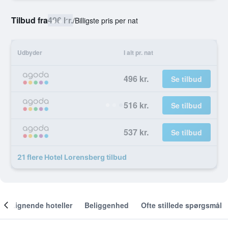
Tilbud fra
496 kr.
/
Billigste pris per nat
Udbyder
I alt pr. nat
496 kr.
Se tilbud
516 kr.
Se tilbud
537 kr.
Se tilbud
21 flere Hotel Lorensberg tilbud
Lignende hoteller
Beliggenhed
Ofte stillede spørgsmål