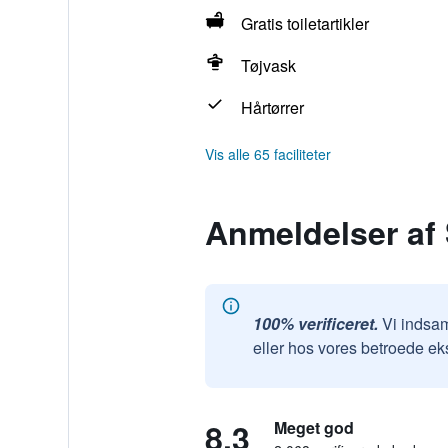
Gratis toiletartikler
Tøjvask
Hårtørrer
Vis alle 65 faciliteter
Anmeldelser af 
100% verificeret.
Vi indsam
eller hos vores betroede ek
8,3
Meget god