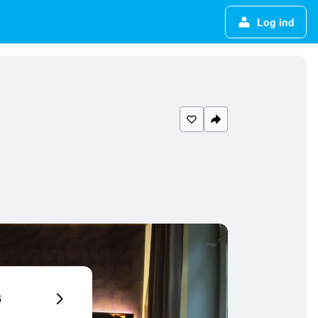
Log ind
6