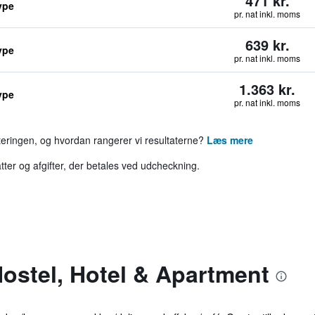
471 kr.
ype
pr. nat inkl. moms
639 kr.
ype
pr. nat inkl. moms
1.363 kr.
ype
pr. nat inkl. moms
rteringen, og hvordan rangerer vi resultaterne?
Læs mere
tter og afgifter, der betales ved udcheckning.
ostel, Hotel & Apartment