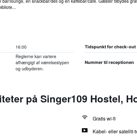
 bar/lounge, en snackbar/deli og en kaffebar/café. Gæster tilbydes grati
bliote...
16:00
Tidspunkt for check-out
Reglerne kan variere
afhængigt af værelsestypen
Nummer til receptionen
og udbyderen.
liteter på Singer109 Hostel, 
Gratis wi-fi
Kabel- eller satellit-t