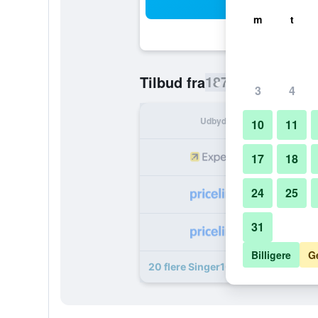
Sø
m
t
187 kr.
Tilbud fra
/
Billigste pris
3
4
Udbyder
I a
10
11
1
17
18
24
25
2
31
3
Billigere
G
20 flere Singer109 Hostel, Hotel & 