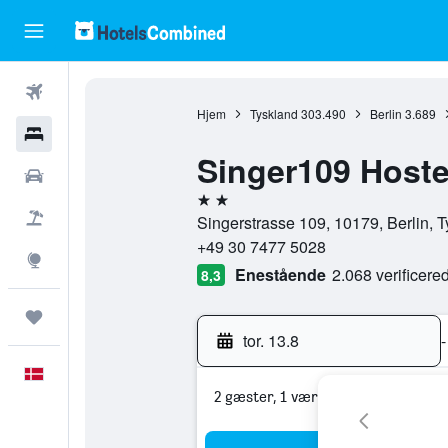
Fly
Hjem
Tyskland
303.490
Berlin
3.689
Hotel
Singer109 Hoste
Billeje
2 stjerner
Pakkerejser
Singerstrasse 109, 10179, Berlin, 
+49 30 7477 5028
Explore
Enestående
2.068 verificer
8,3
Trips
tor. 13.8
-
Dansk
2 gæster, 1 værelse