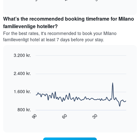
gennemsnitlige
akse,
of
pris
interactive
der
for
chart
viser
What’s the recommended booking timeframe for Milano
et
hotelkategorier
værelse
familievenlige hoteller?
efter
til
antal
For the best rates, it's recommended to book your Milano
weekenden,
stjerner.
familievenligt hotel at least 7 days before your stay.
der
Diagrammet
blev
har
fundet
3.200 kr.
1
inden
Line
y-
Chart
for
graphic.
chart
akse,
de
with
2.400 kr.
der
90
seneste
viser
data
3
den
points.
dage
1.600 kr.
gennemsnitlige
samlet
pris
Følgende
efter
for
diagram
stjerneklassificering
800 kr.
et
viser,
Diagrammet
90
30
60
værelse
hvordan
End
har
til
of
prisen
1
interactive
i
på
chart
x-
nat,
et
akse,
der