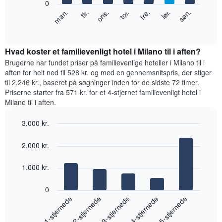
0
viser
Følgende
lør.
tor.
tir.
søn.
fre.
ons.
man.
måneder.
diagram
End
Diagrammet
of
viser
har
interactive
den
chart
1
gennemsnitlige
Hvad koster et familievenligt hotel i Milano til i aften?
y-
pris
Brugerne har fundet priser på familievenlige hoteller i Milano til i
akse,
for
aften for helt ned til 528 kr. og med en gennemsnitspris, der stiger
der
et
viser
til 2.246 kr., baseret på søgninger inden for de sidste 72 timer.
værelse
den
Priserne starter fra 571 kr. for et 4-stjernet familievenligt hotel i
hver
gennemsnitlige
Milano til i aften.
dag
pris
i
for
3.000 kr.
ugen
et
Diagrammet
Bar
Chart
værelse
graphic.
chart
har
2.000 kr.
with
1
5
x-
bars.
1.000 kr.
akse,
der
Følgende
0
viser
diagram
1-stjernede
2-stjernede
3-stjernede
4-stjernede
5-stjernede
ugedagene.
viser
Diagrammet
den
har
End