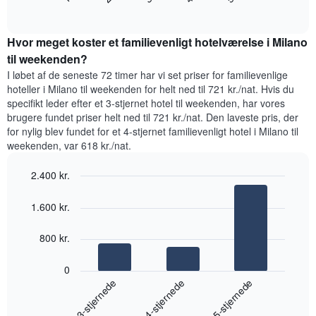
gennemsnitlige
1
of
pris
interactive
y-
for
chart
akse,
Hvor meget koster et familievenligt hotelværelse i Milano
et
der
værelse
til weekenden?
viser
til
I løbet af de seneste 72 timer har vi set priser for familievenlige
den
i
hoteller i Milano til weekenden for helt ned til 721 kr./nat. Hvis du
gennemsnitlige
nat,
specifikt leder efter et 3-stjernet hotel til weekenden, har vores
pris
der
for
brugere fundet priser helt ned til 721 kr./nat. Den laveste pris, der
blev
et
for nylig blev fundet for et 4-stjernet familievenligt hotel i Milano til
fundet
værelse
weekenden, var 618 kr./nat.
inden
for
2.400 kr.
de
seneste
Bar
Chart
graphic.
3
chart
1.600 kr.
with
dage
3
samlet
bars.
800 kr.
efter
stjerneklassificering
Følgende
0
Diagrammet
diagram
4-stjernede
3-stjernede
5-stjernede
har
viser
1
den
x-
End