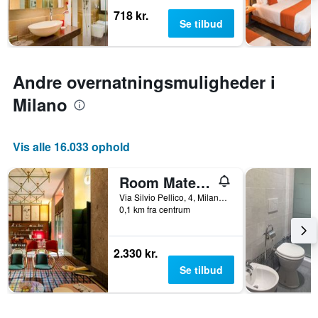
y-
inden
718 kr.
akse,
Se tilbud
for
der
de
viser
seneste
den
3
gennemsnitlige
Andre overnatningsmuligheder i
dage
pris
Milano
for
et
værelse
Vis alle 16.033 ophold
Room Mate Collection Giulia, Milan
Via Silvio Pellico, 4, Milano, Milano, Italien
0,1 km fra centrum
2.330 kr.
Se tilbud