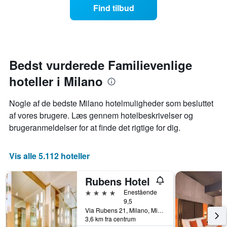
værelse
der
Find tilbud
blev
ændrer
viser
fundet
sig,
hotelkategorier
inden
når
efter
for
datoen
antal
de
for
stjerner.
seneste
opholdet
Bedst vurderede Familievenlige
Diagrammet
3
nærmer
har
dage
hoteller i Milano
sig
1
Diagrammet
y-
har
akse,
Nogle af de bedste Milano hotelmuligheder som besluttet
1
der
af vores brugere. Læs gennem hotelbeskrivelser og
x-
viser
brugeranmeldelser for at finde det rigtige for dig.
akse,
den
der
gennemsnitlige
viser
pris
Vis alle 5.112 hoteller
antallet
for
af
et
dage
værelse
Rubens Hotel
før
til
4 stjerner
Enestående
opholdet
weekenden,
9,5
Diagrammet
der
Via Rubens 21, Milano, Milano, Italien
har
blev
3,6 km fra centrum
1
fundet