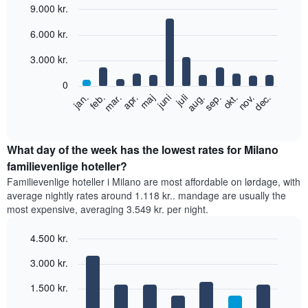
9.000 kr.
Bar
Chart
6.000 kr.
graphic.
chart
with
12
3.000 kr.
bars.
0
Følgende
feb.
maj
aug.
nov.
jan.
apr.
juli
okt.
mar.
juni
sep.
dec.
diagram
End
of
viser
interactive
den
chart
gennemsnitlige
What day of the week has the lowest rates for Milano
pris
familievenlige hoteller?
for
Familievenlige hoteller i Milano are most affordable on lørdage, with
et
average nightly rates around 1.118 kr.. mandage are usually the
værelse
most expensive, averaging 3.549 kr. per night.
hver
måned
4.500 kr.
Diagrammet
har
Bar
Chart
3.000 kr.
graphic.
1
chart
with
x-
1.500 kr.
7
akse,
bars.
der