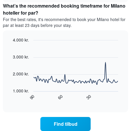
for
viser
What’s the recommended booking timeframe for Milano
et
hotelkategorier
værelse
hoteller for par?
efter
til
antal
For the best rates, it's recommended to book your Milano hotel for
weekenden,
stjerner.
par at least 23 days before your stay.
der
Diagrammet
blev
har
fundet
4.000 kr.
1
inden
Line
y-
Chart
for
graphic.
chart
akse,
de
with
3.000 kr.
der
90
seneste
viser
data
3
den
points.
dage
2.000 kr.
gennemsnitlige
samlet
pris
Følgende
efter
for
diagram
stjerneklassificering
1.000 kr.
et
viser,
Diagrammet
90
30
60
værelse
hvordan
End
har
til
of
prisen
1
interactive
i
på
chart
x-
nat,
et
akse,
der
værelse
der
Find tilbud
blev
ændrer
viser
fundet