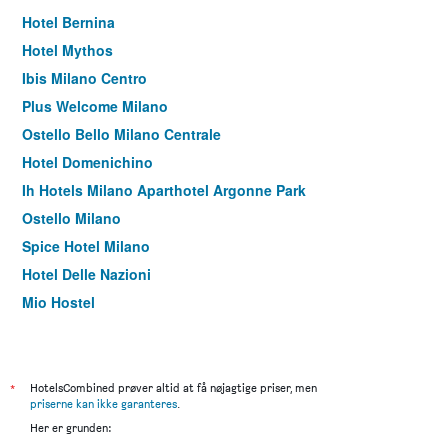
Hotel Bernina
Hotel Mythos
Ibis Milano Centro
Plus Welcome Milano
Ostello Bello Milano Centrale
Hotel Domenichino
Ih Hotels Milano Aparthotel Argonne Park
Ostello Milano
Spice Hotel Milano
Hotel Delle Nazioni
Mio Hostel
B&B Hotel Milano San Siro
Eurohotel
B&B Music
*
HotelsCombined prøver altid at få nøjagtige priser, men
priserne kan ikke garanteres
.
Hotel Flora
Her er grunden:
Hotel Canova