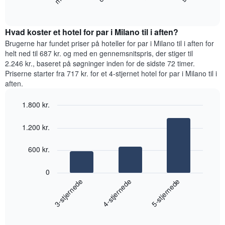
diagram
End
Diagrammet
of
viser
har
interactive
den
chart
1
gennemsnitlige
Hvad koster et hotel for par i Milano til i aften?
y-
pris
Brugerne har fundet priser på hoteller for par i Milano til i aften for
akse,
for
helt ned til 687 kr. og med en gennemsnitspris, der stiger til
der
et
viser
2.246 kr., baseret på søgninger inden for de sidste 72 timer.
værelse
den
Priserne starter fra 717 kr. for et 4-stjernet hotel for par i Milano til i
hver
gennemsnitlige
aften.
dag
pris
i
for
1.800 kr.
ugen
et
Diagrammet
Bar
Chart
værelse
graphic.
chart
har
1.200 kr.
with
1
3
x-
bars.
600 kr.
akse,
der
Følgende
0
viser
diagram
4-stjernede
3-stjernede
5-stjernede
ugedagene.
viser
Diagrammet
den
har
End
gennemsnitlige
1
of
pris
interactive
y-
chart