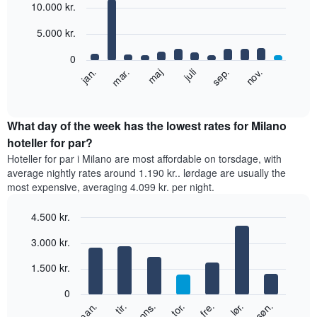
10.000 kr.
graphic.
chart
with
12
5.000 kr.
bars.
0
Følgende
jan.
mar.
maj
juli
sep.
nov.
diagram
End
of
viser
interactive
den
chart
gennemsnitlige
What day of the week has the lowest rates for Milano
pris
hoteller for par?
for
Hoteller for par i Milano are most affordable on torsdage, with
et
average nightly rates around 1.190 kr.. lørdage are usually the
værelse
most expensive, averaging 4.099 kr. per night.
hver
måned
4.500 kr.
Diagrammet
har
Bar
Chart
3.000 kr.
graphic.
1
chart
with
x-
1.500 kr.
7
akse,
bars.
der
0
viser
Følgende
lør.
tor.
tir.
søn.
fre.
ons.
man.
måneder.