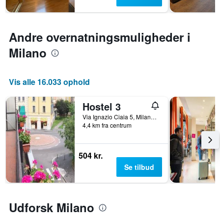
der
de
viser
seneste
den
3
gennemsnitlige
Andre overnatningsmuligheder i
dage
pris
Milano
for
et
værelse
Vis alle 16.033 ophold
Hostel 3
Via Ignazio Ciaia 5, Milano, Milano, Italien
4,4 km fra centrum
504 kr.
Se tilbud
Udforsk Milano