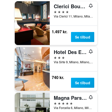
Clerici Boutique Hotel
4 stjerner
Via Clerici 11, Milano, Milano, Italien
1.497 kr.
Se tilbud
Hotel Des Etrangers
3 stjerner
Via Sirte 9, Milano, Milano, Italien
740 kr.
Se tilbud
Magna Pars l'Hotel à Parfum, Small Luxury Hotels of the World
5 stjerner
Via Forcella 6, Milano, Milano, Italien