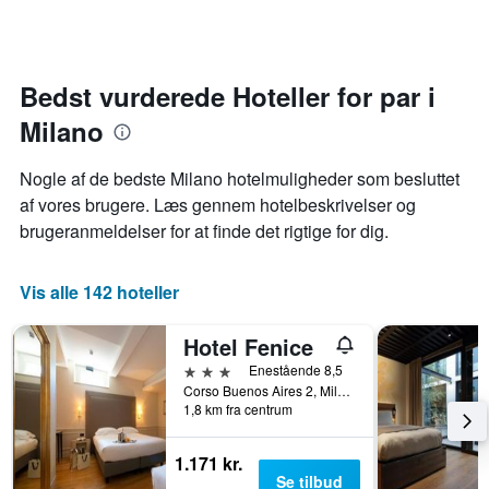
sig,
hotelkategorier
inden
når
efter
for
datoen
antal
de
for
stjerner.
seneste
opholdet
Bedst vurderede Hoteller for par i
Diagrammet
3
nærmer
har
dage
Milano
sig
1
Diagrammet
y-
har
akse,
Nogle af de bedste Milano hotelmuligheder som besluttet
1
der
af vores brugere. Læs gennem hotelbeskrivelser og
x-
viser
brugeranmeldelser for at finde det rigtige for dig.
akse,
den
der
gennemsnitlige
viser
pris
Vis alle 142 hoteller
antallet
for
af
et
dage
værelse
Hotel Fenice
før
til
3 stjerner
Enestående 8,5
opholdet
weekenden,
Corso Buenos Aires 2, Milano, Milano, Italien
Diagrammet
der
1,8 km fra centrum
har
blev
1
fundet
y-
1.171 kr.
inden
akse,
Se tilbud
for