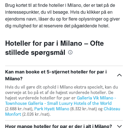
Brug kortet til at finde hoteller i Milano, der er tæt på de
interessepunkter, du vil besøge. Hvis du klikker på en
ejendoms navn, låser du op for flere oplysninger og giver
dig mulighed for at reservere det pågældende hotel.
Hoteller for par i Milano – Ofte
stillede spørgsmål
Kan man booke et 5-stjernet hoteller for par i
Milano?
Hvis du vil gøre dit ophold i Milano ekstra specielt, kan du
overveje at bo på et af de højest vurderede hoteller. De
højest vurderede hoteller for par er
Galleria Vik Milano -
Townhouse Galleria - Small Luxury Hotels of the World
(2.688 kr./nat),
Park Hyatt Milano
(8.332 kr./nat) og
Château
Monfort
(2.026 kr./nat).
Hvor mange hoteller for par er der i alt i Milano?