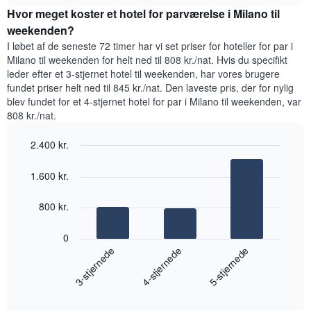
for
akse,
Hvor meget koster et hotel for parværelse i Milano til
et
der
værelse
weekenden?
viser
til
I løbet af de seneste 72 timer har vi set priser for hoteller for par i
den
i
Milano til weekenden for helt ned til 808 kr./nat. Hvis du specifikt
gennemsnitlige
nat,
leder efter et 3-stjernet hotel til weekenden, har vores brugere
pris
der
for
fundet priser helt ned til 845 kr./nat. Den laveste pris, der for nylig
blev
et
blev fundet for et 4-stjernet hotel for par i Milano til weekenden, var
fundet
værelse
808 kr./nat.
inden
for
2.400 kr.
de
seneste
Bar
Chart
graphic.
3
chart
1.600 kr.
with
dage
3
samlet
bars.
800 kr.
efter
stjerneklassificering
Følgende
0
Diagrammet
diagram
4-stjernede
3-stjernede
5-stjernede
har
viser
1
den
x-
End
gennemsnitlige
akse,
of
pris
interactive
der
chart