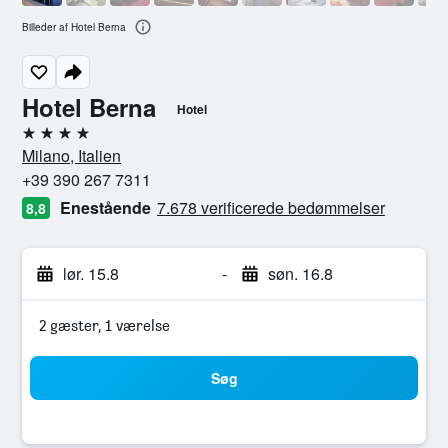
Billeder af Hotel Berna
Hotel Berna
Hotel
4 stjerner
Milano, Italien
+39 390 267 7311
Enestående
7.678 verificerede bedømmelser
8,8
lør. 15.8
-
søn. 16.8
2 gæster, 1 værelse
Søg