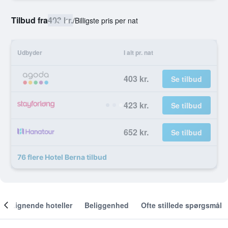
Tilbud fra
403 kr.
/
Billigste pris per nat
Udbyder
I alt pr. nat
403 kr.
Se tilbud
423 kr.
Se tilbud
652 kr.
Se tilbud
76 flere Hotel Berna tilbud
Lignende hoteller
Beliggenhed
Ofte stillede spørgsmål