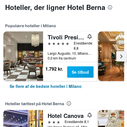
Hoteller, der ligner Hotel Berna
Populære hoteller i Milano
Tivoli President Milano Hotel
5 stjerner
Enestående
8,8
Largo Augusto, 10, Milano, Milano, Italien
0,0 km fra centrum
1.792 kr.
Se tilbud
Se flere af de bedste hoteller i Milano
Hoteller tættest på Hotel Berna
Hotel Canova
3 stjerner
Enestående 8,1
Via Napo Torriani 15, Milano, Milano, Italien