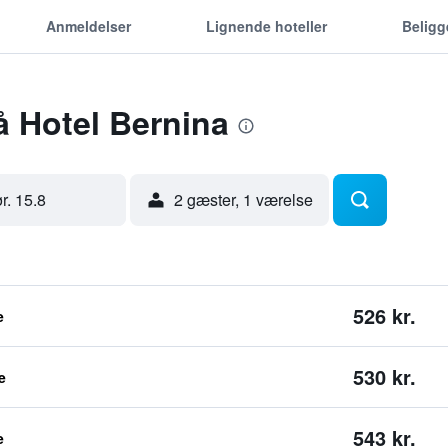
Anmeldelser
Lignende hoteller
Belig
å Hotel Bernina
ør. 15.8
2 gæster, 1 værelse
526 kr.
e
530 kr.
e
543 kr.
e