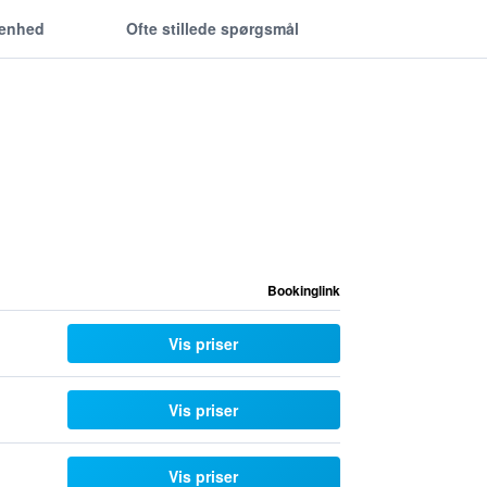
genhed
Ofte stillede spørgsmål
Bookinglink
Vis priser
Vis priser
Vis priser