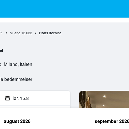
71
Milano
16.033
Hotel Bernina
el
 Milano, Italien
ede bedømmelser
lør. 15.8
august 2026
september 202