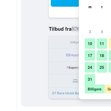
Sø
m
t
526 kr.
Tilbud fra
/
Billigste pris
3
4
Udbyder
I a
10
11
5
17
18
24
25
5
31
5
Billigere
G
37 flere Hotel Bernina tilbud