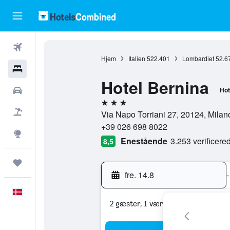
Fly
Hjem
Italien
522.401
Lombardiet
52.6
Hotel
Hotel Bernina
Billeje
Hot
3 stjerner
Pakkerejser
Via Napo Torriani 27, 20124, Milano,
+39 026 698 8022
Explore
Enestående
3.253 verificer
8,5
Trips
fre. 14.8
-
Dansk
2 gæster, 1 værelse