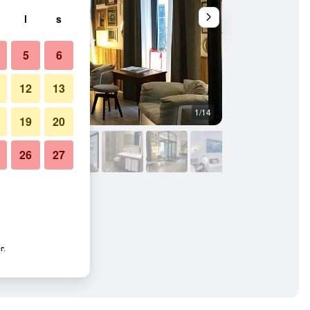
l
s
5
6
12
13
1/14
Buffet
19
20
26
27
r.