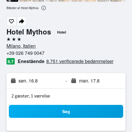
Billeder af Hotel Mythos
Hotel Mythos
Hotel
3 stjerner
Milano, Italien
+39 026 749 0047
Enestående
8.751 verificerede bedømmelser
8,7
søn. 16.8
-
man. 17.8
2 gæster, 1 værelse
Søg