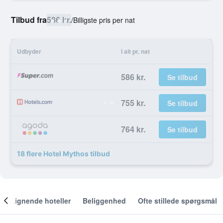
Tilbud fra
586 kr.
/
Billigste pris per nat
Udbyder
I alt pr. nat
586 kr.
Se tilbud
755 kr.
Se tilbud
764 kr.
Se tilbud
18 flere Hotel Mythos tilbud
Lignende hoteller
Beliggenhed
Ofte stillede spørgsmål