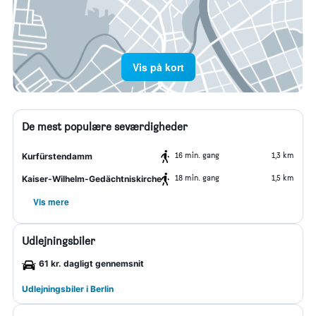
Vis på kort
De mest populære seværdigheder
16 min. gang
1,3 km
Kurfürstendamm
18 min. gang
1,5 km
Kaiser-Wilhelm-Gedächtniskirche
Vis mere
Udlejningsbiler
61 kr. dagligt gennemsnit
Udlejningsbiler i Berlin