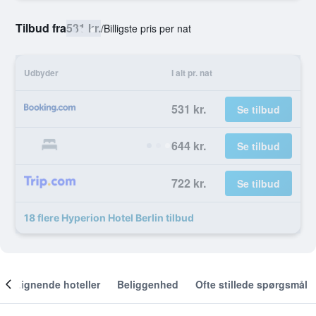
Tilbud fra
531 kr.
/
Billigste pris per nat
Udbyder
I alt pr. nat
531 kr.
Se tilbud
644 kr.
Se tilbud
722 kr.
Se tilbud
18 flere Hyperion Hotel Berlin tilbud
Lignende hoteller
Beliggenhed
Ofte stillede spørgsmål