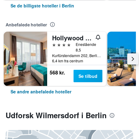
Se de billigste hoteller i Berlin
Anbefalede hoteller
Hollywood Media Hotel
4 stjerner
Enestående
8,5
Kurfürstendamm 202, Berlin, Tyskland
6,4 km fra centrum
568 kr.
Se tilbud
Se andre anbefalede hoteller
Udforsk Wilmersdorf i Berlin