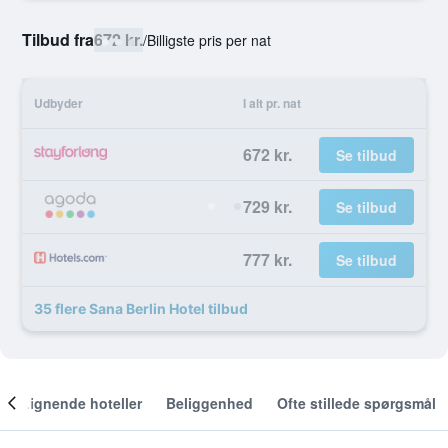
Tilbud fra
672 kr.
/
Billigste pris per nat
Udbyder
I alt pr. nat
672 kr.
Se tilbud
729 kr.
Se tilbud
777 kr.
Se tilbud
35 flere Sana Berlin Hotel tilbud
Lignende hoteller
Beliggenhed
Ofte stillede spørgsmål