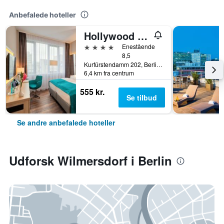
Anbefalede hoteller
Hollywood Media Hotel
4 stjerner
Enestående
8,5
Kurfürstendamm 202, Berlin, Tyskland
6,4 km fra centrum
555 kr.
Se tilbud
Se andre anbefalede hoteller
Udforsk Wilmersdorf i Berlin