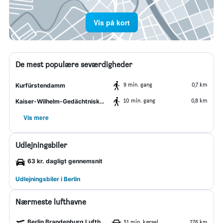
Vis på kort
De mest populære seværdigheder
9 min. gang
0,7 km
Kurfürstendamm
10 min. gang
0,8 km
Kaiser-Wilhelm-Gedächtniskirche
Vis mere
Udlejningsbiler
63 kr. dagligt gennemsnit
Udlejningsbiler i Berlin
Nærmeste lufthavne
Berlin Brandenburg Lufthavn
31 min. kørsel
27,6 km