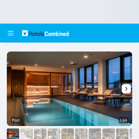
Pool
1/44