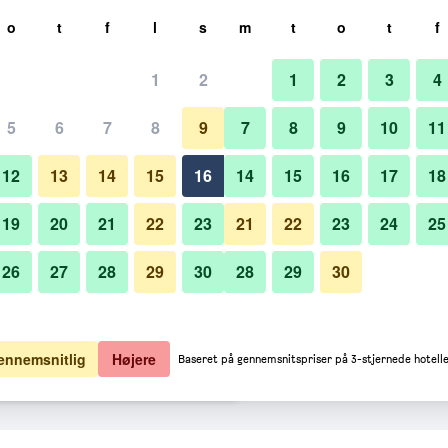
g
o
t
f
l
s
m
t
o
t
f
1
2
1
2
3
4
 per nat
5
6
7
8
9
7
8
9
10
11
Restaurant
lt pr. nat
12
13
14
15
16
14
15
16
17
18
63 kr.
Se tilbud
19
20
21
22
23
21
22
23
24
25
26
27
28
29
30
28
29
30
Billeder af Hotel Monterey Gra
21 kr.
Se tilbud
41 kr.
Se tilbud
ennemsnitlig
Højere
Baseret på gennemsnitspriser på 3-stjernede hotelle
Osaka tilbud