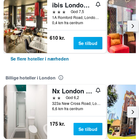
ibis London Stratford
3 stjerner
God 7,5
1A Romford Road, London, Storbritannien
0,4 km fra centrum
610 kr.
Se tilbud
Se flere hoteller i nærheden
Billige hoteller i London
Nx London Hostel
2 stjerner
God 6,2
323a New Cross Road, London, Storbritannien
6,6 km fra centrum
175 kr.
Se tilbud