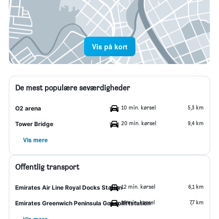
Vis på kort
De mest populære seværdigheder
10 min. kørsel
5,3 km
O2 arena
20 min. kørsel
9,4 km
Tower Bridge
Vis mere
Offentlig transport
12 min. kørsel
6,1 km
Emirates Air Line Royal Docks Station
14 min. kørsel
7,7 km
Emirates Greenwich Peninsula Gondolliftstation