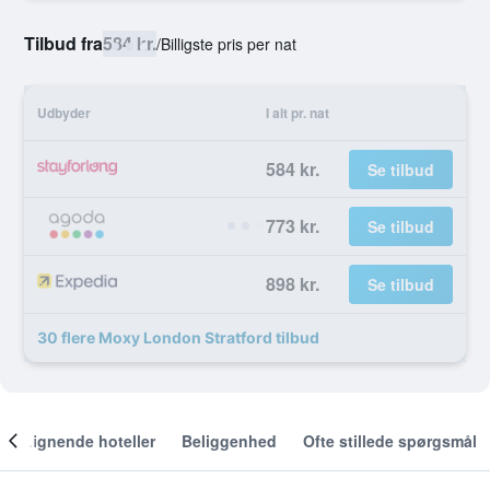
Tilbud fra
584 kr.
/
Billigste pris per nat
Udbyder
I alt pr. nat
584 kr.
Se tilbud
773 kr.
Se tilbud
898 kr.
Se tilbud
30 flere Moxy London Stratford tilbud
Lignende hoteller
Beliggenhed
Ofte stillede spørgsmål