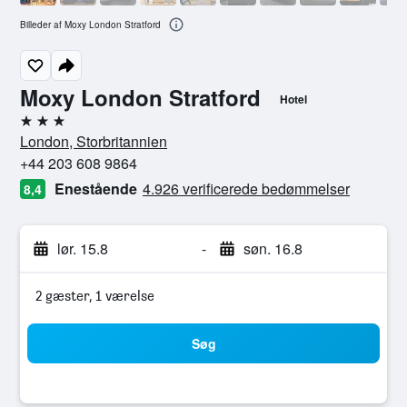
Billeder af Moxy London Stratford
Moxy London Stratford
Hotel
3 stjerner
London, Storbritannien
+44 203 608 9864
Enestående
4.926 verificerede bedømmelser
8,4
lør. 15.8
-
søn. 16.8
2 gæster, 1 værelse
Søg