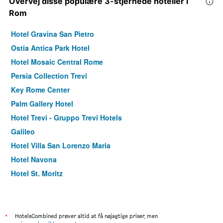
Overvej disse populære 3-stjernede hoteller i
Rom
Hotel Gravina San Pietro
Ostia Antica Park Hotel
Hotel Mosaic Central Rome
Persia Collection Trevi
Key Rome Center
Palm Gallery Hotel
Hotel Trevi - Gruppo Trevi Hotels
Galileo
Hotel Villa San Lorenzo Maria
Hotel Navona
Hotel St. Moritz
Hotel Centro Cavour
Relais Fontana di Trevi
Hotel Nord Nuova Roma
*
HotelsCombined prøver altid at få nøjagtige priser, men