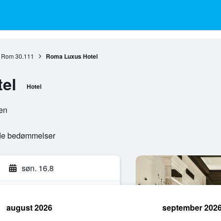
Rom
30.111
Roma Luxus Hotel
el
Hotel
ien
ede bedømmelser
søn. 16.8
august 2026
september 202