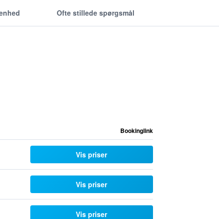
genhed
Ofte stillede spørgsmål
Bookinglink
Vis priser
Vis priser
Vis priser