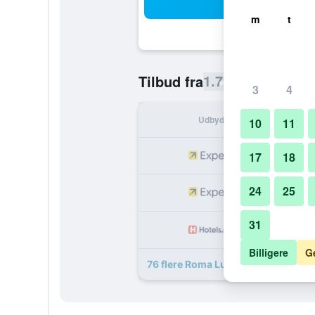
Sø
m
t
1.721 kr.
Tilbud fra
/
Billigste p
3
4
Udbyder
I a
10
11
1.
17
18
24
25
1.
31
1.
Billigere
G
76 flere Roma Luxus Hotel tilbud