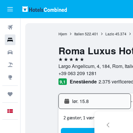
Fly
Hjem
Italien
522.401
Lazio
45.374
Hotel
Roma Luxus Hot
Billeje
5 stjerner
Pakkerejser
Largo Angelicum, 4, 184, Rom, Ital
+39 063 209 1281
Explore
Enestående
2.375 verificer
9,1
Trips
lør. 15.8
-
Dansk
2 gæster, 1 værelse