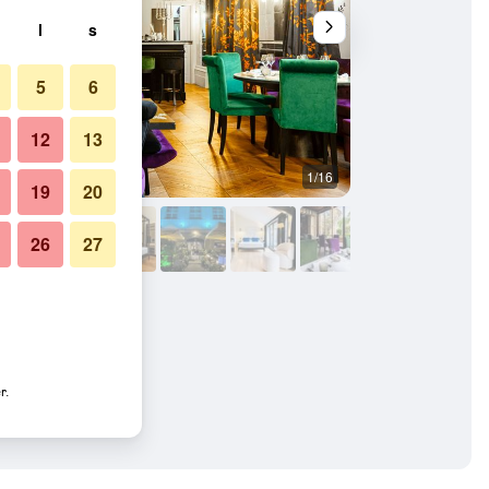
l
s
5
6
12
13
1/16
Restaurant
19
20
26
27
r.