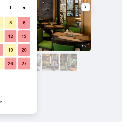
l
s
5
6
12
13
1/7
Andet
19
20
26
27
r.