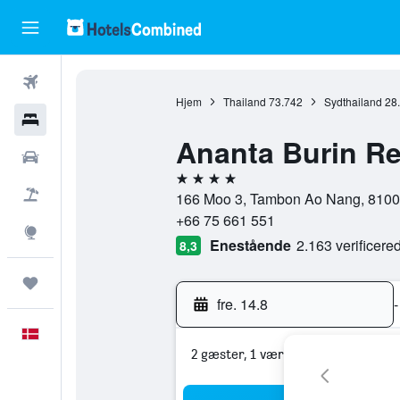
Fly
Hjem
Thailand
73.742
Sydthailand
28
Hotel
Ananta Burin Re
Billeje
4 stjerner
Pakkerejser
166 Moo 3, Tambon Ao Nang, 81000,
+66 75 661 551
Explore
Enestående
2.163 verificer
8,3
Trips
fre. 14.8
-
Dansk
2 gæster, 1 værelse