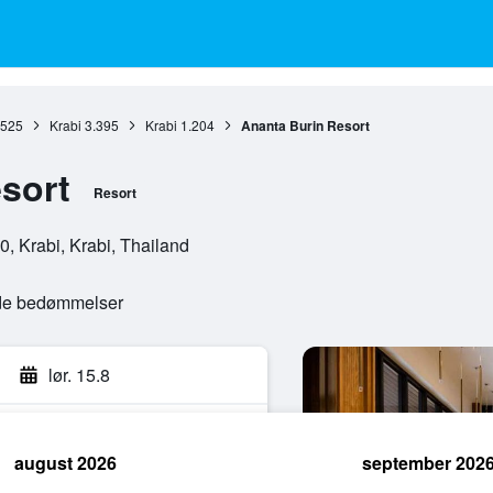
.525
Krabi
3.395
Krabi
1.204
Ananta Burin Resort
sort
Resort
 Krabi, Krabi, Thailand
ede bedømmelser
lør. 15.8
august 2026
september 202