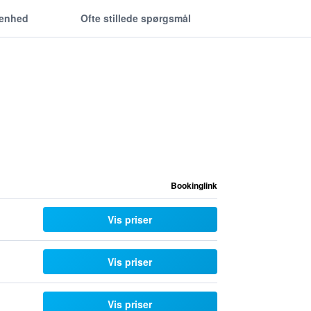
genhed
Ofte stillede spørgsmål
Bookinglink
Vis priser
Vis priser
Vis priser