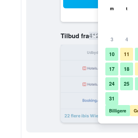
Sø
m
t
412 kr.
Tilbud fra
/
Billigste pris
3
4
Udbyder
I a
10
11
4
17
18
24
25
4
31
4
Billigere
G
22 flere ibis Wien City tilbud