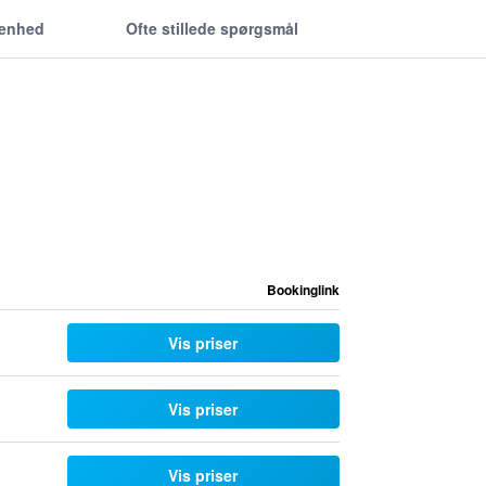
genhed
Ofte stillede spørgsmål
Bookinglink
Vis priser
Vis priser
Vis priser