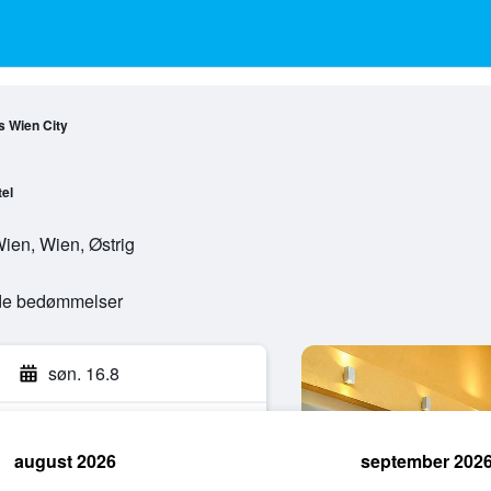
is Wien City
el
ien, Wien, Østrig
ede bedømmelser
søn. 16.8
august 2026
september 202