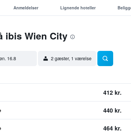
Anmeldelser
Lignende hoteller
Belig
å ibis Wien City
øn. 16.8
2 gæster, 1 værelse
412 kr.
440 kr.
e
464 kr.
e