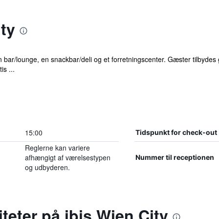
ty
 bar/lounge, en snackbar/deli og et forretningscenter. Gæster tilbydes gr
s ...
15:00
Tidspunkt for check-out
Reglerne kan variere
afhængigt af værelsestypen
Nummer til receptionen
og udbyderen.
iteter på ibis Wien City