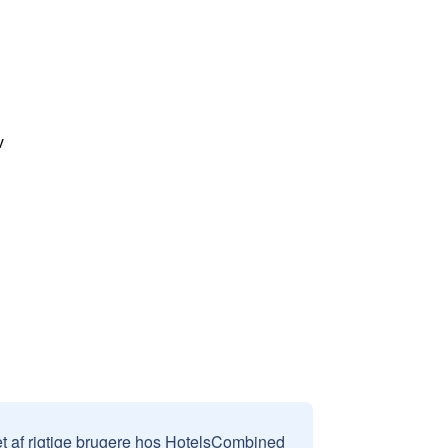
v
et af rigtige brugere hos HotelsCombined