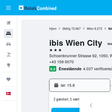
Fly
Hjem
Østrig
72.667
Wien
6.272
ib
Hotel
ibis Wien City
Billeje
Hot
3 stjerner
Pakkerejser
Schoenbrunner Strasse 92, 1050, W
+43 159 0070
Explore
Enestående
4.037 verificer
8,3
Trips
lør. 15.8
-
Dansk
2 gæster, 1 værelse