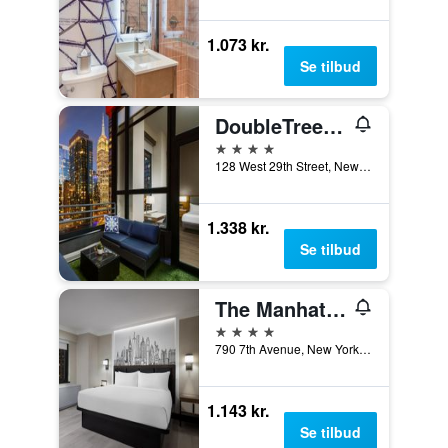
1.073 kr.
Se tilbud
DoubleTree by Hilton Hotel New York City - Chelsea
4 stjerner
128 West 29th Street, New York, NY, USA
1.338 kr.
Se tilbud
The Manhattan at Times Square by IHG
4 stjerner
790 7th Avenue, New York, NY, USA
1.143 kr.
Se tilbud