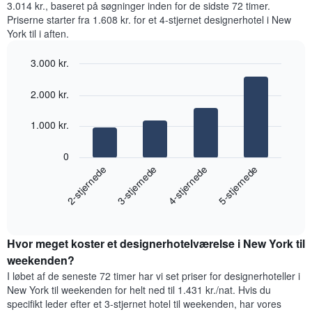
de
3.014 kr., baseret på søgninger inden for de sidste 72 timer.
den
mest
Priserne starter fra 1.608 kr. for et 4-stjernet designerhotel i New
gennemsnitlige
populære
York til i aften.
pris
områder
for
Diagrammet
3.000 kr.
et
har
værelse
Bar
Chart
1
graphic.
chart
2.000 kr.
x-
with
akse,
4
der
bars.
1.000 kr.
viser
den
Følgende
0
gennemsnitlige
diagram
2-stjernede
3-stjernede
4-stjernede
5-stjernede
pris
viser
for
den
et
End
gennemsnitlige
of
værelse
pris
interactive
Diagrammet
for
chart
har
Hvor meget koster et designerhotelværelse i New York til
et
1
værelse
weekenden?
y-
til
I løbet af de seneste 72 timer har vi set priser for designerhoteller i
akse,
i
New York til weekenden for helt ned til 1.431 kr./nat. Hvis du
der
nat,
specifikt leder efter et 3-stjernet hotel til weekenden, har vores
viser
der