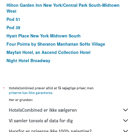
Hilton Garden Inn New York/Central Park South-Midtown
West
Pod 51
Pod 39
Hyatt Place New York Midtown South
Four Points by Sheraton Manhattan SoHo Village
Mayfair Hotel, an Ascend Collection Hotel
Night Hotel Broadway
Hilton Garden Inn Nyc Financial Center/Manhattan
Downtown
The Gallivant Times Square
*
HotelsCombined prøver altid at få nøjagtige priser, men
Ameritania at Times Square
priserne kan ikke garanteres
.
Fairfield Inn & Suites by Marriott New York
Her er grunden:
Manhattan/Times Square
HotelsCombined er ikke sælgeren
The Washington Nyc
Vi samler tonsvis af data for dig
Element New York Times Square West
The Chelsean New York
Hvorfor er priserne ikke 100% nøjagtige?