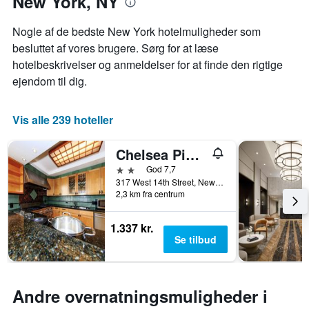
New York, NY
1
Diagrammet
y-
har
akse,
Nogle af de bedste New York hotelmuligheder som
1
der
besluttet af vores brugere. Sørg for at læse
x-
viser
hotelbeskrivelser og anmeldelser for at finde den rigtige
akse,
den
der
ejendom til dig.
gennemsnitlige
viser
pris
antallet
for
af
Vis alle 239 hoteller
et
dage
værelse
før
til
Chelsea Pines Inn
opholdet
weekenden,
Diagrammet
2 stjerner
God 7,7
der
har
317 West 14th Street, New York, NY, USA
blev
2,3 km fra centrum
1
fundet
y-
inden
akse,
for
1.337 kr.
der
de
Se tilbud
viser
seneste
den
3
gennemsnitlige
dage
pris
Andre overnatningsmuligheder i
for