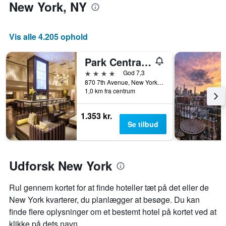
et
New York, NY
værelse
Vis alle 4.205 ophold
Park Central Hotel New York
4 stjerner
God 7,3
870 7th Avenue, New York, NY, USA
1,0 km fra centrum
1.353 kr.
Se tilbud
Udforsk New York
Rul gennem kortet for at finde hoteller tæt på det eller de
New York kvarterer, du planlægger at besøge. Du kan
finde flere oplysninger om et bestemt hotel på kortet ved at
klikke på dets navn.