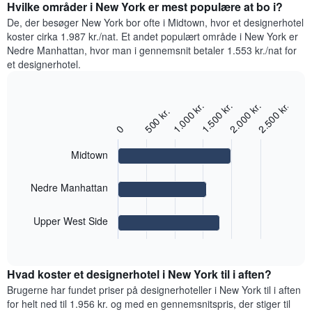
for
gennemsnitlige
Hvilke områder i New York er mest populære at bo i?
y-
et
pris
De, der besøger New York bor ofte i Midtown, hvor et designerhotel
akse,
dobbeltværelse
for
koster cirka 1.987 kr./nat. Et andet populært område i New York er
der
inden
et
viser
Nedre Manhattan, hvor man i gennemsnit betaler 1.553 kr./nat for
for
værelse
den
et designerhotel.
de
hver
gennemsnitlige
seneste
dag
pris
3
i
for
2.500 kr.
1.000 kr.
1.500 kr.
2.000 kr.
dage
Bar
ugen
Chart
500 kr.
et
graphic.
chart
Diagrammet
0
værelse
with
har
3
1
Midtown
bars.
x-
akse,
Følgende
Nedre Manhattan
der
diagram
viser
viser
ugedagene.
Upper West Side
den
Diagrammet
End
gennemsnitlige
har
of
pris
interactive
1
for
chart
y-
Hvad koster et designerhotel i New York til i aften?
et
akse,
værelse
Brugerne har fundet priser på designerhoteller i New York til i aften
der
i
for helt ned til 1.956 kr. og med en gennemsnitspris, der stiger til
viser