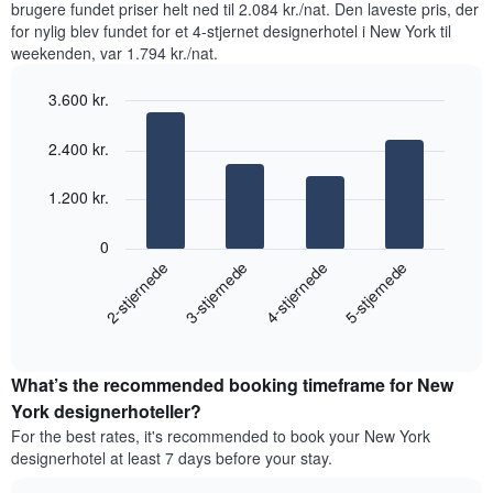
brugere fundet priser helt ned til 2.084 kr./nat. Den laveste pris, der
de
blev
for nylig blev fundet for et 4-stjernet designerhotel i New York til
mest
fundet
weekenden, var 1.794 kr./nat.
populære
inden
områder
for
3.600 kr.
de
seneste
Bar
Chart
graphic.
3
chart
2.400 kr.
with
dage
4
samlet
bars.
1.200 kr.
efter
stjerneklassificering
Følgende
0
Diagrammet
diagram
2-stjernede
3-stjernede
4-stjernede
5-stjernede
har
viser
1
den
x-
End
gennemsnitlige
akse,
of
pris
interactive
der
for
chart
viser
What’s the recommended booking timeframe for New
et
hotelkategorier
værelse
York designerhoteller?
efter
til
antal
For the best rates, it's recommended to book your New York
weekenden,
stjerner.
designerhotel at least 7 days before your stay.
der
Diagrammet
blev