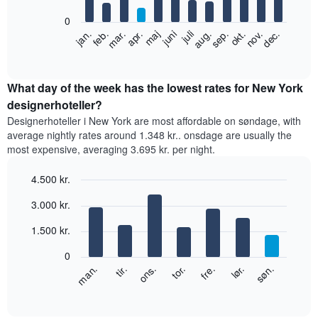
bars.
efter
0
stjerneklassificering
Følgende
feb.
maj
aug.
nov.
jan.
apr.
juli
okt.
mar.
juni
sep.
dec.
Diagrammet
diagram
End
har
of
viser
1
interactive
den
chart
x-
gennemsnitlige
What day of the week has the lowest rates for New York
akse,
pris
designerhoteller?
der
for
viser
Designerhoteller i New York are most affordable on søndage, with
et
hotelkategorier
average nightly rates around 1.348 kr.. onsdage are usually the
værelse
efter
most expensive, averaging 3.695 kr. per night.
hver
antal
måned
stjerner.
4.500 kr.
Diagrammet
Diagrammet
har
Bar
Chart
har
3.000 kr.
graphic.
1
chart
1
with
x-
y-
1.500 kr.
7
akse,
akse,
bars.
der
der
0
viser
viser
Følgende
lør.
tor.
tir.
søn.
fre.
ons.
man.
måneder.
den
diagram
End
Diagrammet
of
gennemsnitlige
viser
har
interactive
pris
den
chart
1