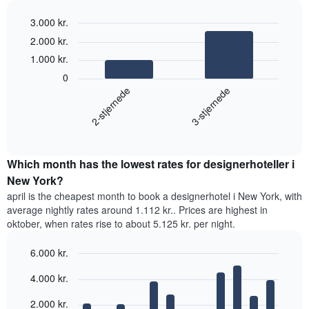
3.000 kr.
Bar
Chart
2.000 kr.
graphic.
chart
1.000 kr.
with
2
0
bars.
2-stjernede
3-stjernede
Følgende
diagram
End
of
viser
interactive
den
chart
gennemsnitlige
Which month has the lowest rates for designerhoteller i
pris
New York?
for
april is the cheapest month to book a designerhotel i New York, with
et
average nightly rates around 1.112 kr.. Prices are highest in
dobbeltværelse
oktober, when rates rise to about 5.125 kr. per night.
inden
for
6.000 kr.
de
seneste
Bar
Chart
4.000 kr.
graphic.
3
chart
with
dage
12
2.000 kr.
samlet