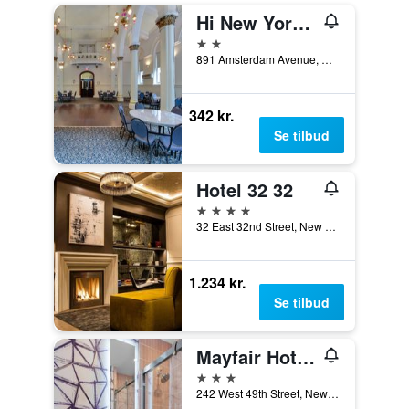
Hi New York City Hostel
2 stjerner
891 Amsterdam Avenue, New York, NY, USA
342 kr.
Se tilbud
Hotel 32 32
4 stjerner
32 East 32nd Street, New York, NY, USA
1.234 kr.
Se tilbud
Mayfair Hotel, an Ascend Collection Hotel
3 stjerner
242 West 49th Street, New York, NY, USA