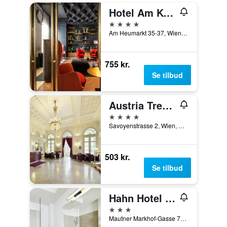
Hotel Am Konzerthaus - MGallery Collection
4 stjerner
Am Heumarkt 35-37, Wien, Wien, Østrig
755 kr.
Se tilbud
Austria Trend Hotel Schloss Wilhelminenberg
4 stjerner
Savoyenstrasse 2, Wien, Wien, Østrig
503 kr.
Se tilbud
Hahn Hotel Vienna
3 stjerner
Mautner Markhof-Gasse 72, Wien, Wien, Østrig