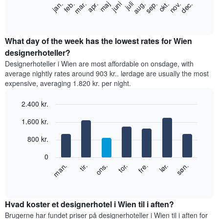
Følgende
feb.
maj
aug.
nov.
jan.
apr.
juli
okt.
mar.
juni
sep.
dec.
Diagrammet
diagram
End
har
of
viser
1
interactive
den
chart
x-
gennemsnitlige
What day of the week has the lowest rates for Wien
akse,
pris
designerhoteller?
der
for
viser
Designerhoteller i Wien are most affordable on onsdage, with
et
hotelkategorier
average nightly rates around 903 kr.. lørdage are usually the most
værelse
efter
expensive, averaging 1.820 kr. per night.
hver
antal
måned
stjerner.
2.400 kr.
Diagrammet
Diagrammet
har
Bar
Chart
har
1.600 kr.
graphic.
1
chart
1
with
x-
y-
800 kr.
7
akse,
akse,
bars.
der
der
0
viser
viser
Følgende
lør.
tor.
tir.
søn.
fre.
ons.
man.
måneder.
den
diagram
End
Diagrammet
of
gennemsnitlige
viser
har
interactive
pris
den
chart
1
for
gennemsnitlige
Hvad koster et designerhotel i Wien til i aften?
y-
et
pris
Brugerne har fundet priser på designerhoteller i Wien til i aften for
akse,