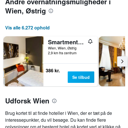
Andre overnatningsmuligheder i
for
et
Wien, Østrig
værelse
Vis alle 6.272 ophold
Smartments Wien, Hauptbahnhof
Wien, Wien, Østrig
2,9 km fra centrum
386 kr.
Se tilbud
Udforsk Wien
Brug kortet til at finde hoteller i Wien, der er tæt på de
interessepunkter, du vil besøge. Du kan finde flere
oplysninger om et bestemt hotel på kortet ved at klikke på