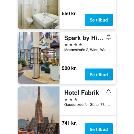
550 kr.
Se tilbud
Spark by Hilton Vienna Messe Prater
4 stjerner
Messestraße 2, Wien, Wien, Østrig
520 kr.
Se tilbud
Hotel Fabrik
3 stjerner
Gaudenzdorfer Gürtel 73, Wien, Wien, Østrig
741 kr.
Se tilbud