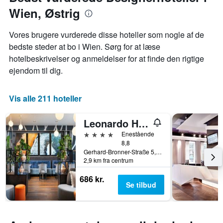
nærmer
har
dage
Wien, Østrig
sig
1
Diagrammet
y-
har
akse,
Vores brugere vurderede disse hoteller som nogle af de
1
der
bedste steder at bo i Wien. Sørg for at læse
x-
viser
hotelbeskrivelser og anmeldelser for at finde den rigtige
akse,
den
der
ejendom til dig.
gennemsnitlige
viser
pris
antallet
for
af
Vis alle 211 hoteller
et
dage
værelse
før
til
Leonardo Hotel Vienna Hauptbahnhof
opholdet
weekenden,
Diagrammet
4 stjerner
Enestående
der
har
8,8
blev
Gerhard-Bronner-Straße 5, Wien, Wien, Østrig
1
fundet
2,9 km fra centrum
y-
inden
akse,
for
686 kr.
der
de
Se tilbud
viser
seneste
den
3
gennemsnitlige
dage
pris