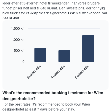
nat,
leder efter et 3-stjernet hotel til weekenden, har vores brugere
pris
der
for
fundet priser helt ned til 648 kr./nat. Den laveste pris, der for nylig
blev
et
blev fundet for et 4-stjernet designerhotel i Wien til weekenden, var
fundet
værelse
544 kr./nat.
inden
for
1.500 kr.
de
seneste
Bar
Chart
graphic.
3
chart
1.000 kr.
with
dage
3
samlet
bars.
500 kr.
efter
stjerneklassificering
Følgende
0
Diagrammet
diagram
4-stjernede
3-stjernede
5-stjernede
har
viser
1
den
x-
End
gennemsnitlige
akse,
of
pris
interactive
der
for
chart
viser
What’s the recommended booking timeframe for Wien
et
hotelkategorier
værelse
designerhoteller?
efter
til
antal
For the best rates, it's recommended to book your Wien
weekenden,
stjerner.
designerhotel at least 7 days before your stay.