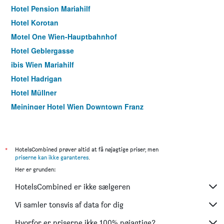
Hotel Pension Mariahilf
Hotel Korotan
Motel One Wien-Hauptbahnhof
Hotel Geblergasse
ibis Wien Mariahilf
Hotel Hadrigan
Hotel Müllner
Meininger Hotel Wien Downtown Franz
Meininger Hotel Wien Downtown Sissi
Motel One Wien-Westbahnhof
Moxy Vienna Airport
*
HotelsCombined prøver altid at få nøjagtige priser, men
priserne kan ikke garanteres
.
ibis Wien Hauptbahnhof
Her er grunden:
Garner Hotel Vienna By IHG
HotelsCombined er ikke sælgeren
Motel One Wien Staatsoper
Four Points Flex by Sheraton Vienna Hauptbahnhof
Vi samler tonsvis af data for dig
Lenas Donau Hotel
Hvorfor er priserne ikke 100% nøjagtige?