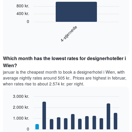
Bar
Chart
800 kr.
graphic.
chart
400 kr.
with
1
0
bar.
4-stjernede
Følgende
diagram
End
of
viser
interactive
den
chart
gennemsnitlige
Which month has the lowest rates for designerhoteller i
pris
Wien?
for
januar is the cheapest month to book a designerhotel i Wien, with
et
average nightly rates around 505 kr.. Prices are highest in februar,
dobbeltværelse
when rates rise to about 2.574 kr. per night.
inden
for
3.000 kr.
de
seneste
Bar
Chart
2.000 kr.
graphic.
3
chart
with
dage
12
1.000 kr.
samlet
bars.
efter
0
stjerneklassificering