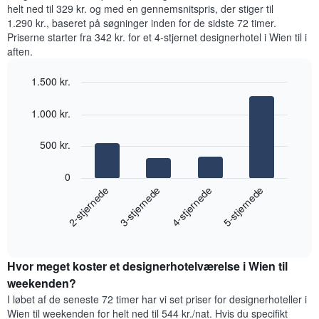
dobbeltværelse
for
helt ned til 329 kr. og med en gennemsnitspris, der stiger til
der
inden
et
viser
1.290 kr., baseret på søgninger inden for de sidste 72 timer.
for
værelse
den
Priserne starter fra 342 kr. for et 4-stjernet designerhotel i Wien til i
de
hver
gennemsnitlige
aften.
seneste
dag
pris
3
i
for
1.500 kr.
dage
ugen
et
Diagrammet
Bar
Chart
værelse
graphic.
chart
har
1.000 kr.
with
1
4
x-
bars.
500 kr.
akse,
der
Følgende
0
viser
diagram
2-stjernede
3-stjernede
4-stjernede
5-stjernede
ugedagene.
viser
Diagrammet
den
har
End
gennemsnitlige
1
of
pris
interactive
y-
for
chart
akse,
Hvor meget koster et designerhotelværelse i Wien til
et
der
værelse
weekenden?
viser
til
I løbet af de seneste 72 timer har vi set priser for designerhoteller i
den
i
Wien til weekenden for helt ned til 544 kr./nat. Hvis du specifikt
gennemsnitlige