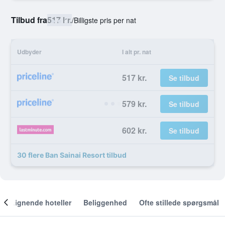
Tilbud fra
517 kr.
/
Billigste pris per nat
Udbyder
I alt pr. nat
517 kr.
Se tilbud
579 kr.
Se tilbud
602 kr.
Se tilbud
30 flere Ban Sainai Resort tilbud
Lignende hoteller
Beliggenhed
Ofte stillede spørgsmål