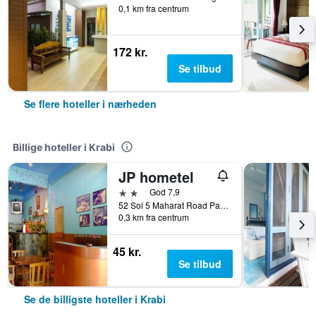
0,1 km fra centrum
172 kr.
Se tilbud
Se flere hoteller i nærheden
Billige hoteller i Krabi
JP hometel
2 stjerner
God 7,9
52 Soi 5 Maharat Road Pak Nam Muang, Krabi, Thailand
0,3 km fra centrum
45 kr.
Se tilbud
Se de billigste hoteller i Krabi