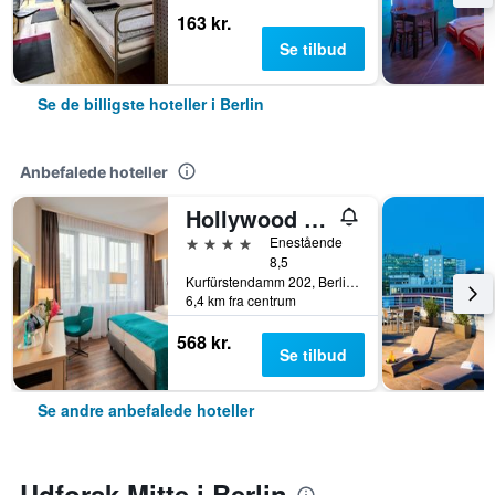
163 kr.
Se tilbud
Se de billigste hoteller i Berlin
Anbefalede hoteller
Hollywood Media Hotel
4 stjerner
Enestående
8,5
Kurfürstendamm 202, Berlin, Tyskland
6,4 km fra centrum
568 kr.
Se tilbud
Se andre anbefalede hoteller
Udforsk Mitte i Berlin