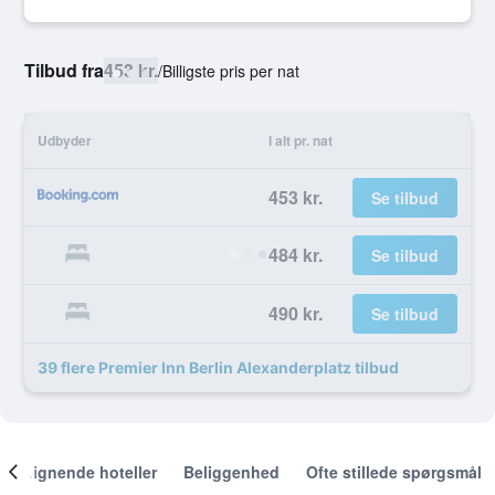
Tilbud fra
453 kr.
/
Billigste pris per nat
Udbyder
I alt pr. nat
453 kr.
Se tilbud
484 kr.
Se tilbud
490 kr.
Se tilbud
39 flere Premier Inn Berlin Alexanderplatz tilbud
Lignende hoteller
Beliggenhed
Ofte stillede spørgsmål