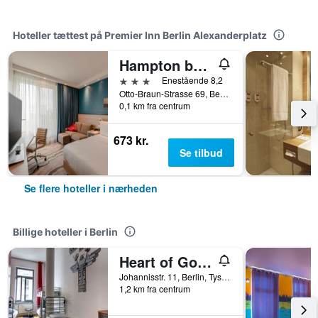
Hoteller tættest på Premier Inn Berlin Alexanderplatz
Hampton by Hilton Berlin City Centre Alexanderplatz
3 stjerner
Enestående 8,2
Otto-Braun-Strasse 69, Berlin, Tyskland
0,1 km fra centrum
673 kr.
Se tilbud
Se flere hoteller i nærheden
Billige hoteller i Berlin
Heart of Gold Hostel & Capsules Berlin
Johannisstr. 11, Berlin, Tyskland
1,2 km fra centrum