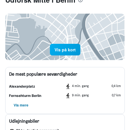
Vis på kort
De mest populære seværdigheder
4 min. gang
0,4 km
Alexanderplatz
9 min. gang
0,7 km
Fernsehturm Berlin
Vis mere
Udlejningsbiler