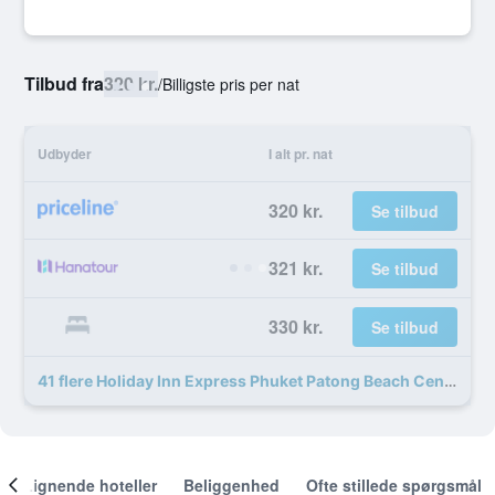
Tilbud fra
320 kr.
/
Billigste pris per nat
Udbyder
I alt pr. nat
320 kr.
Se tilbud
321 kr.
Se tilbud
330 kr.
Se tilbud
41 flere Holiday Inn Express Phuket Patong Beach Central, An IHG Hotel (Sha Plus+) tilbud
Lignende hoteller
Beliggenhed
Ofte stillede spørgsmål