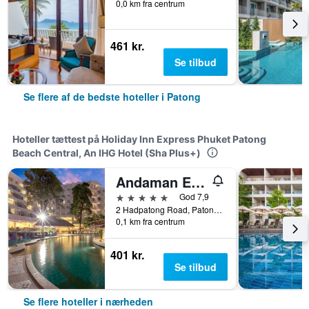
0,0 km fra centrum
461 kr.
Se tilbud
Se flere af de bedste hoteller i Patong
Hoteller tættest på Holiday Inn Express Phuket Patong
Beach Central, An IHG Hotel (Sha Plus+)
Andaman Embrace Patong
5 stjerner
God 7,9
2 Hadpatong Road, Patong Beach, Patong, Thailand
0,1 km fra centrum
401 kr.
Se tilbud
Se flere hoteller i nærheden