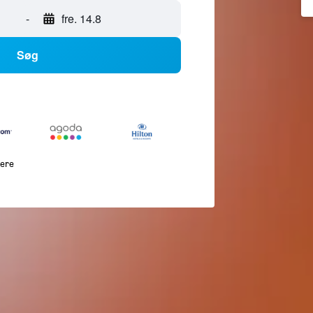
-
fre. 14.8
Søg
lere