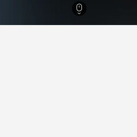
Nowon-gu
Taereung Subway Station (Line 6 & 7)
ler i nærheden af Taereung Su
e 6 & 7) ejendomme opkræver den laveste pris pr. nat af dem, vi
llets stjerner og hotellets beliggenhed.
el De Ciel