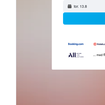
tor. 13.8
... med f