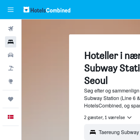
Fly
Hotel
Hoteller i n
Billeje
Subway Statio
Pakkerejser
Seoul
Explore
Søg efter og sammenlign 
Subway Station (Line 6 & 
Trips
HotelsCombined, og spar
Dansk
2 gæster, 1 værelse