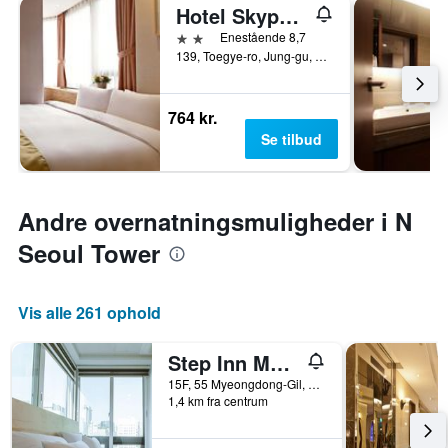
Hotel Skypark Myeongdong III
2 stjerner
Enestående 8,7
139, Toegye-ro, Jung-gu, Seoul, Sydkorea
764 kr.
Se tilbud
Andre overnatningsmuligheder i N
Seoul Tower
Vis alle 261 ophold
Step Inn Myeongdong 1
15F, 55 Myeongdong-Gil, Seoul, Sydkorea
1,4 km fra centrum