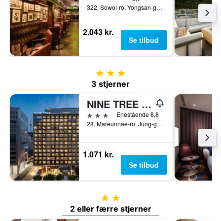
322, Sowol-ro, Yongsan-gu, Seoul, Sydkorea
2.043 kr.
Se tilbud
3 stjerner
3 stjerner
NINE TREE BY PARNAS SEOUL MYEONGDONG 2
3 stjerner
Enestående 8,8
28, Mareunnae-ro, Jung-gu, Seoul, Sydkorea
1.071 kr.
Se tilbud
2 stjerner
2 eller færre stjerner