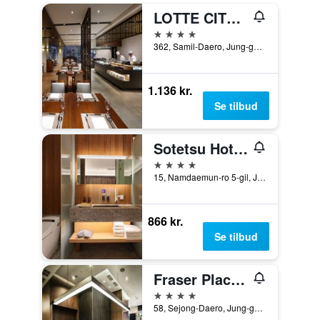
LOTTE CITY HOTEL MYEONGDONG
4 stjerner
362, Samil-Daero, Jung-gu, Seoul, Sydkorea
1.136 kr.
Se tilbud
Sotetsu Hotels The Splaisir Seoul Myeongdong
4 stjerner
15, Namdaemun-ro 5-gil, Jung-gu, Seoul, Sydkorea
866 kr.
Se tilbud
Fraser Place Namdaemun Seoul
4 stjerner
58, Sejong-Daero, Jung-gu, Seoul, Sydkorea