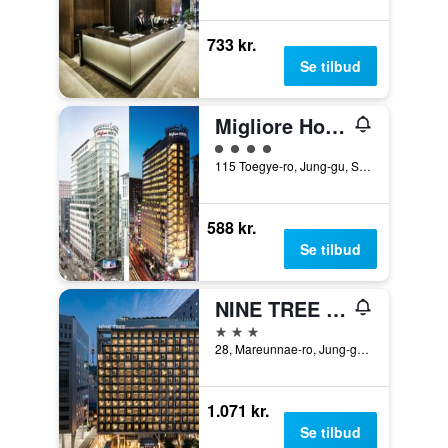
733 kr.
Se tilbud
Migliore Hotel Seoul Myeongdong
Vurderet til klasse 4
115 Toegye-ro, Jung-gu, Seoul, Sydkorea
588 kr.
Se tilbud
NINE TREE BY PARNAS SEOUL MYEONGDONG 2
3 stjerner
28, Mareunnae-ro, Jung-gu, Seoul, Sydkorea
1.071 kr.
Se tilbud