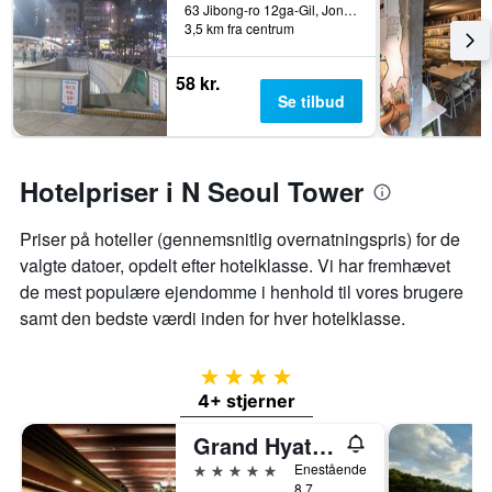
63 Jibong-ro 12ga-Gil, Jongno-gu, Seoul, Sydkorea
3,5 km fra centrum
58 kr.
Se tilbud
Hotelpriser i N Seoul Tower
Priser på hoteller (gennemsnitlig overnatningspris) for de
valgte datoer, opdelt efter hotelklasse. Vi har fremhævet
de mest populære ejendomme i henhold til vores brugere
samt den bedste værdi inden for hver hotelklasse.
4 stjerner
4+ stjerner
Grand Hyatt Seoul
5 stjerner
Enestående
8,7