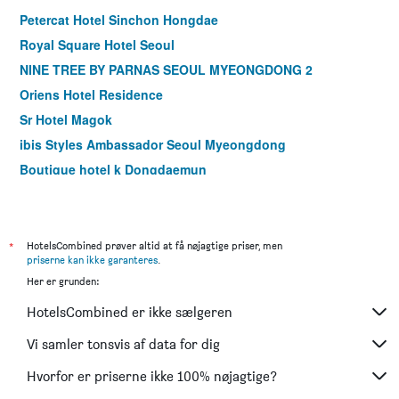
Petercat Hotel Sinchon Hongdae
Royal Square Hotel Seoul
NINE TREE BY PARNAS SEOUL MYEONGDONG 2
Oriens Hotel Residence
Sr Hotel Magok
ibis Styles Ambassador Seoul Myeongdong
Boutique hotel k Dongdaemun
LOTTE City Hotel Mapo
ibis Ambassador Seoul Myeongdong
ibis Styles Ambassador Seoul Gangnam
*
HotelsCombined prøver altid at få nøjagtige priser, men
priserne kan ikke garanteres
.
Travelodge Myeongdong Euljiro
Her er grunden:
Shilla Stay Guro
HotelsCombined er ikke sælgeren
Holiday Inn Express Seoul Hongdae By IHG
Shilla Stay Mapo Hongdae
Vi samler tonsvis af data for dig
Step Inn Myeongdong 1
Hvorfor er priserne ikke 100% nøjagtige?
ibis Ambassador Seoul Insadong