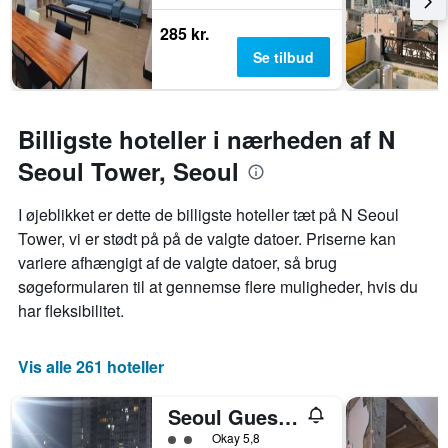
285 kr.
Se tilbud
Billigste hoteller i nærheden af N
Seoul Tower, Seoul
I øjeblikket er dette de billigste hoteller tæt på N Seoul
Tower, vi er stødt på på de valgte datoer. Priserne kan
variere afhængigt af de valgte datoer, så brug
søgeformularen til at gennemse flere muligheder, hvis du
har fleksibilitet.
Vis alle 261 hoteller
Seoul Guesthouse Foreigners Only
Vurderet til klasse 2
Okay 5,8