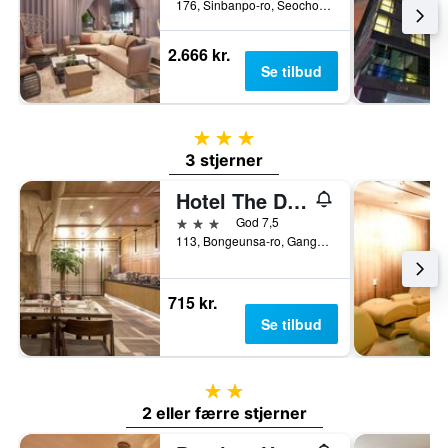
176, Sinbanpo-ro, Seocho-gu, Seoul, Sydkorea
2.666 kr.
Se tilbud
3 stjerner
3 stjerner
Hotel The Designers Lyj Gangnam Premier
3 stjerner
God 7,5
113, Bongeunsa-ro, Gangnam-gu, Seoul, Sydkorea
715 kr.
Se tilbud
2 stjerner
2 eller færre stjerner