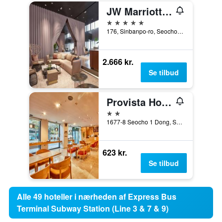
JW Marriott Hotel Seoul
5 stjerner
176, Sinbanpo-ro, Seocho-gu, Seoul, Sydkorea
2.666 kr.
Se tilbud
Provista Hotel Gangnam
2 stjerner
1677-8 Seocho 1 Dong, Seocho-g, Seoul, Sydkorea
623 kr.
Se tilbud
Alle 49 hoteller i nærheden af Express Bus
Terminal Subway Station (Line 3 & 7 & 9)