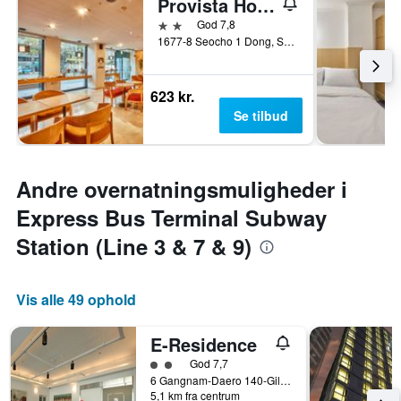
Provista Hotel Gangnam
2 stjerner
God 7,8
1677-8 Seocho 1 Dong, Seocho-g, Seoul, Sydkorea
623 kr.
Se tilbud
Andre overnatningsmuligheder i
Express Bus Terminal Subway
Station (Line 3 & 7 & 9)
Vis alle 49 ophold
E-Residence
Vurderet til klasse 2
God 7,7
6 Gangnam-Daero 140-Gil, Seoul, Sydkorea
5,1 km fra centrum