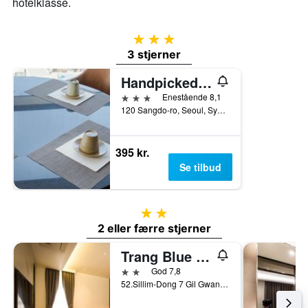
hotelklasse.
3 stjerner
3 stjerner
Handpicked Hotel & Collections
3 stjerner
Enestående 8,1
120 Sangdo-ro, Seoul, Sydkorea
395 kr.
Se tilbud
2 stjerner
2 eller færre stjerner
Trang Blue Hotel
2 stjerner
God 7,8
52.Sillim-Dong 7 Gil Gwangak-gu, Seoul, Sydkorea