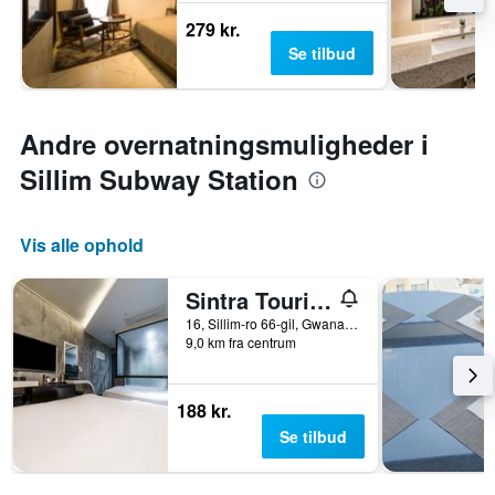
279 kr.
Se tilbud
Andre overnatningsmuligheder i
Sillim Subway Station
Vis alle ophold
Sintra Tourist Hotel
16, Sillim-ro 66-gil, Gwanak-gu, Seoul, Seoul, Sydkorea
9,0 km fra centrum
188 kr.
Se tilbud