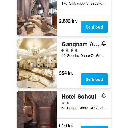
176, Sinbanpo-ro, Seocho-gu, Seoul, Sydkorea
2.682 kr.
Se tilbud
Gangnam Artnouveau City
Vurderet til klasse 4
49, Seocho-Daero 74-Gil, Seocho-gu, Seoul, Sydkorea
554 kr.
Se tilbud
Hotel Sohsul
2 stjerner
53, Banpo-Daero 14-Gil, Seocho-gu, Seoul, Sydkorea
616 kr.