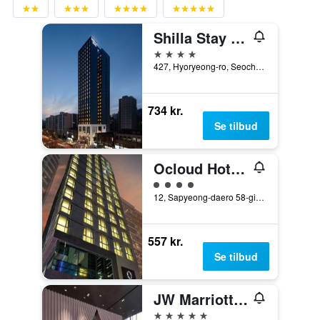
Shilla Stay Seocho Gangnam Station
4 stjerner
427, Hyoryeong-ro, Seocho-gu, Seoul, Sydkorea
734 kr.
Se tilbud
Ocloud Hotel Gangnam
Vurderet til klasse 4
12, Sapyeong-daero 58-gil, Seocho-gu, Seoul, Sydkorea
557 kr.
Se tilbud
JW Marriott Hotel Seoul
5 stjerner