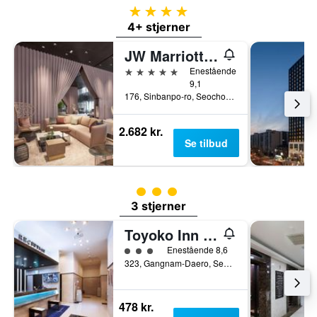
4 stjerner
4+ stjerner
JW Marriott Hotel Seoul
5 stjerner
Enestående
9,1
176, Sinbanpo-ro, Seocho-gu, Seoul, Sydkorea
2.682 kr.
Se tilbud
Vurderet til klasse 3
3 stjerner
Toyoko Inn Seoul Gangnam
Vurderet til klasse 3
Enestående 8,6
323, Gangnam-Daero, Seocho-gu, Seoul, Sydkorea
478 kr.