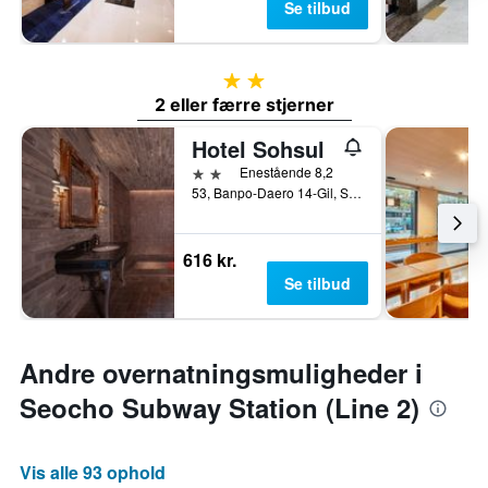
Se tilbud
2 stjerner
2 eller færre stjerner
Hotel Sohsul
2 stjerner
Enestående 8,2
53, Banpo-Daero 14-Gil, Seocho-gu, Seoul, Sydkorea
616 kr.
Se tilbud
Andre overnatningsmuligheder i
Seocho Subway Station (Line 2)
Vis alle 93 ophold