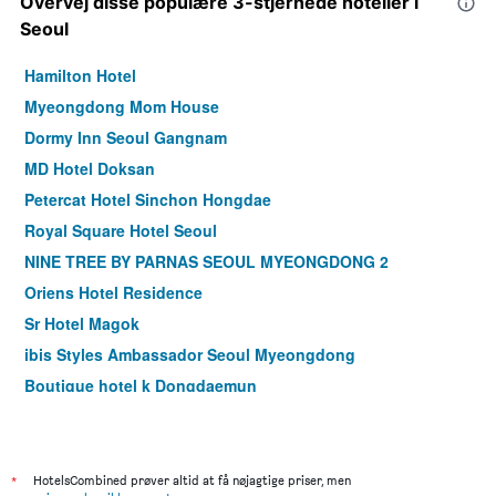
Overvej disse populære 3-stjernede hoteller i
Seoul
Hamilton Hotel
Myeongdong Mom House
Dormy Inn Seoul Gangnam
MD Hotel Doksan
Petercat Hotel Sinchon Hongdae
Royal Square Hotel Seoul
NINE TREE BY PARNAS SEOUL MYEONGDONG 2
Oriens Hotel Residence
Sr Hotel Magok
ibis Styles Ambassador Seoul Myeongdong
Boutique hotel k Dongdaemun
LOTTE City Hotel Mapo
ibis Ambassador Seoul Myeongdong
ibis Styles Ambassador Seoul Gangnam
*
HotelsCombined prøver altid at få nøjagtige priser, men