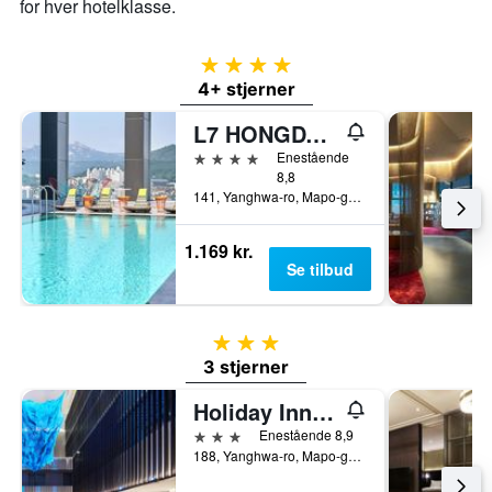
for hver hotelklasse.
4 stjerner
4+ stjerner
L7 HONGDAE by LOTTE
4 stjerner
Enestående
8,8
141, Yanghwa-ro, Mapo-gu, Seoul, Sydkorea
1.169 kr.
Se tilbud
3 stjerner
3 stjerner
Holiday Inn Express Seoul Hongdae By IHG
3 stjerner
Enestående 8,9
188, Yanghwa-ro, Mapo-gu, Seoul, Sydkorea