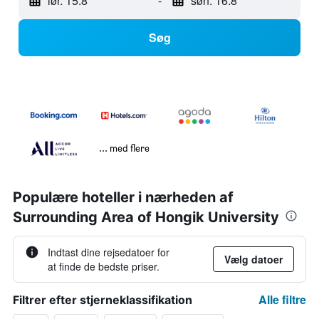
lør. 15.8
-
søn. 16.8
Søg
... med flere
Populære hoteller i nærheden af
Surrounding Area of Hongik University
Indtast dine rejsedatoer for
Vælg datoer
at finde de bedste priser.
Alle filtre
Filtrer efter stjerneklassifikation