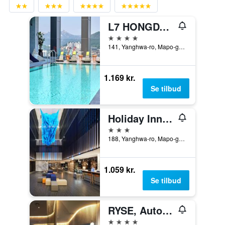
L7 HONGDAE by LOTTE
4 stjerner
141, Yanghwa-ro, Mapo-gu, Seoul, Sydkorea
1.169 kr.
Se tilbud
Holiday Inn Express Seoul Hongdae By IHG
3 stjerner
188, Yanghwa-ro, Mapo-gu, Seoul, Sydkorea
1.059 kr.
Se tilbud
RYSE, Autograph Collection
4 stjerner