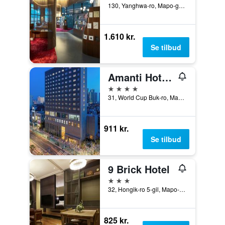
130, Yanghwa-ro, Mapo-gu, Seoul, Sydkorea
1.610 kr.
Se tilbud
Amanti Hotel Seoul Hongdae
4 stjerner
31, World Cup Buk-ro, Mapo-gu, Seoul, Sydkorea
911 kr.
Se tilbud
9 Brick Hotel
3 stjerner
32, Hongik-ro 5-gil, Mapo-gu, Seoul, Sydkorea
825 kr.