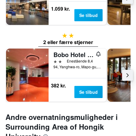
1.059 kr.
Se tilbud
2 stjerner
2 eller færre stjerner
Bobo Hotel Hongdae
2 stjerner
Enestående 8,4
94, Yanghwa-ro, Mapo-gu, Seoul, Sydkorea
382 kr.
Se tilbud
Andre overnatningsmuligheder i
Surrounding Area of Hongik