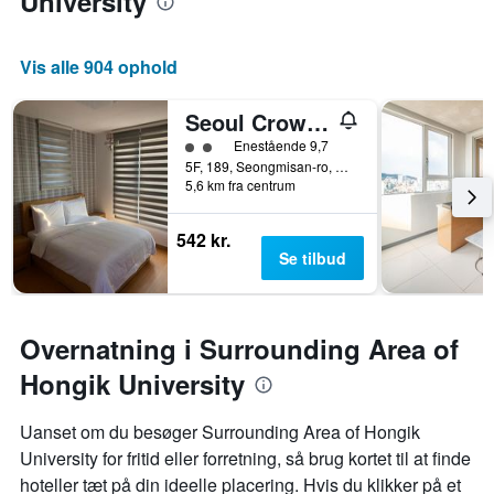
University
Vis alle 904 ophold
Seoul Crown 88 Guest House - Foreign Guests Only
Vurderet til klasse 2
Enestående 9,7
5F, 189, Seongmisan-ro, Mapo-gu, Seoul, Sydkorea
5,6 km fra centrum
542 kr.
Se tilbud
Overnatning i Surrounding Area of
Hongik University
Uanset om du besøger Surrounding Area of Hongik
University for fritid eller forretning, så brug kortet til at finde
hoteller tæt på din ideelle placering. Hvis du klikker på et