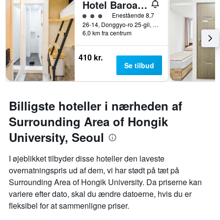
Hotel Baroato 2nd
Vurderet til klasse 3
Enestående 8,7
26-14, Donggyo-ro 25-gil, Mapo-gu, Seoul, Sydkorea
6,0 km fra centrum
410 kr.
Se tilbud
Billigste hoteller i nærheden af
Surrounding Area of Hongik
University, Seoul
I øjeblikket tilbyder disse hoteller den laveste
overnatningspris ud af dem, vi har stødt på tæt på
Surrounding Area of Hongik University. Da priserne kan
variere efter dato, skal du ændre datoerne, hvis du er
fleksibel for at sammenligne priser.