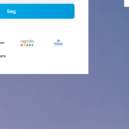
Søg
lere