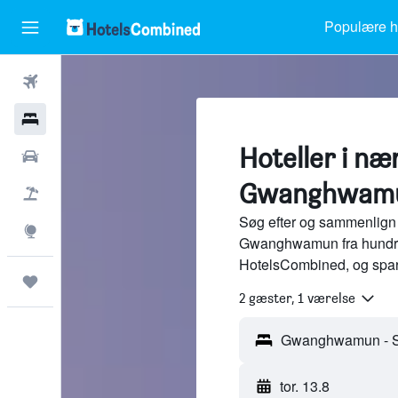
Populære ho
Fly
Hotel
Hoteller i næ
Billeje
Gwanghwamu
Pakkerejser
Søg efter og sammenlign 
Explore
Gwanghwamun fra hundred
HotelsCombined, og spar
Trips
2 gæster, 1 værelse
tor. 13.8