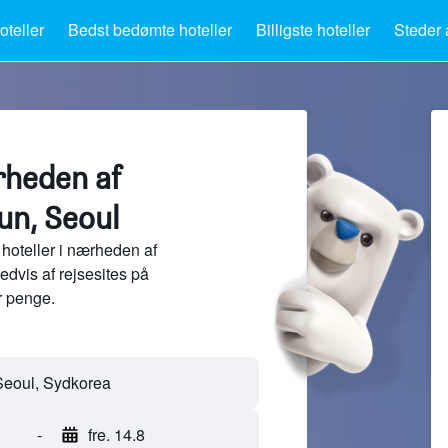
teller
Bedst bedømte hoteller
Billigste hoteller
Steder 
rheden af
n, Seoul
hoteller i nærheden af
vis af rejsesites på
 penge.
-
fre. 14.8